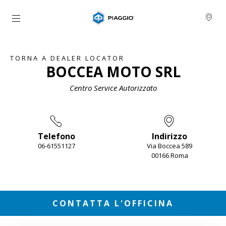
Vai al contenuto principale
TORNA A DEALER LOCATOR
BOCCEA MOTO SRL
Centro Service Autorizzato
Telefono
Indirizzo
06-61551127
Via Boccea 589
00166 Roma
Item
1
of
2
CONTATTA L'OFFICINA