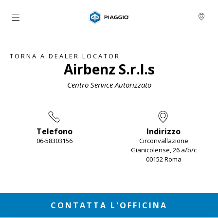
Vai al contenuto principale
TORNA A DEALER LOCATOR
Airbenz S.r.l.s
Centro Service Autorizzato
Telefono
Indirizzo
06-58303156
Circonvallazione
Gianicolense, 26 a/b/c
00152 Roma
Item
1
of
2
CONTATTA L'OFFICINA