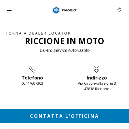
Vai al contenuto principale
TORNA A DEALER LOCATOR
RICCIONE IN MOTO
Centro Service Autorizzato
Telefono
Indirizzo
0541/607303
Via Circonvallazione 3
47838 Riccione
Item
1
of
2
CONTATTA L'OFFICINA