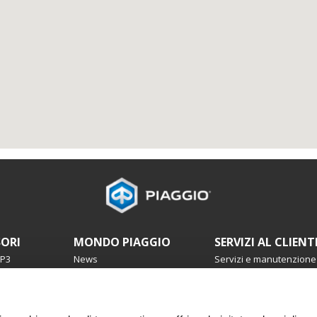
SORI
MONDO PIAGGIO
SERVIZI AL CLIENT
MP3
News
Servizi e manutenzione
Dicono di noi
Garanzia 4 anni
Eventi
Prenota servizio
Storia
Manutenzione progra
Urban Stories
Ricambi originali