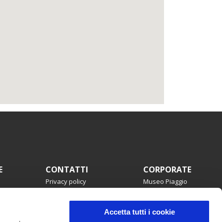
E
CONTATTI
CORPORATE
Privacy policy
Museo Piaggio
Dove siamo
Wide Magazine
Servizio clienti
Piaggio Group
mmata
Campagne di richiamo
Copyright
Accetta tutti i cookie
Accessibilità