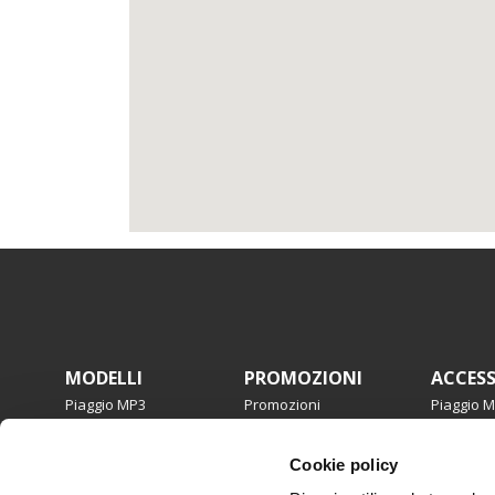
Piè di pagina
MODELLI
PROMOZIONI
ACCES
Piaggio MP3
Promozioni
Piaggio 
Beverly
Beverly
Medley
Medley
Cookie policy
Liberty
Liberty
Piaggio 1
Zip