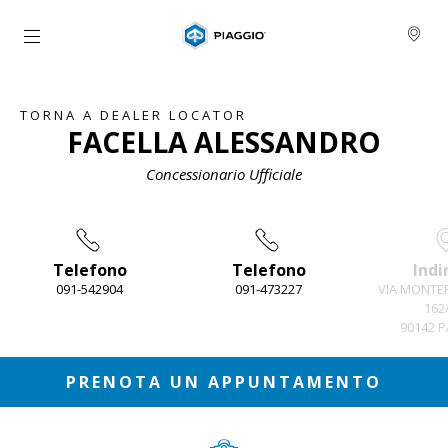
Vai al contenuto principale
TORNA A DEALER LOCATOR
FACELLA ALESSANDRO
Concessionario Ufficiale
Telefono
Telefono
Indi
091-542904
091-473227
VIA MONTE
162
90142 
Item
1
of
4
PRENOTA UN APPUNTAMENTO