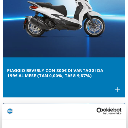
PIAGGIO BEVERLY CON 800€ DI VANTAGGI DA
199€ AL MESE (TAN 0,00%, TAEG 9,87%)