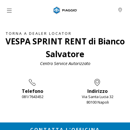
Vai al contenuto principale
TORNA A DEALER LOCATOR
VESPA SPRINT RENT di Bianco
Salvatore
Centro Service Autorizzato
Telefono
Indirizzo
081/7643452
Via Santa Lucia 32
80100 Napoli
Item
1
of
2
CONTATTA L'OFFICINA