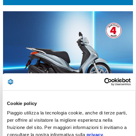
Cookie policy
Piaggio utilizza la tecnologia cookie, anche di terze parti,
per offrire al visitatore la migliore esperienza nella
PIAGGIO MEDLEY CON 500€ DI VANTAGGI DA
fruizione del sito. Per maggiori informazioni ti invitiamo a
109€ AL MESE (TAN 0,00%, TAEG 11,10%)
consultare la nostra informativa sulla
privacy
.