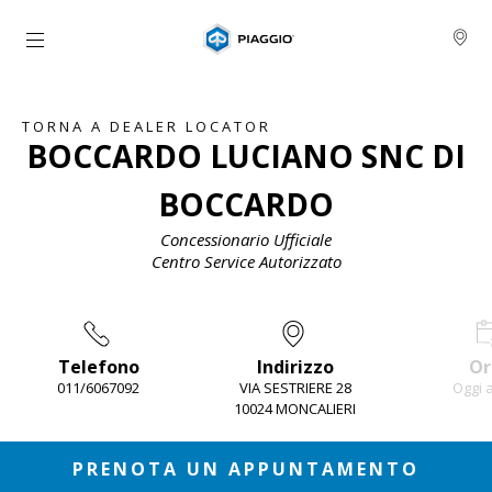
Vai al contenuto principale
TORNA A DEALER LOCATOR
BOCCARDO LUCIANO SNC DI
BOCCARDO
Concessionario Ufficiale
Centro Service Autorizzato
Telefono
Indirizzo
Or
011/6067092
VIA SESTRIERE 28
Oggi 
10024 MONCALIERI
Item
1
of
3
PRENOTA UN APPUNTAMENTO