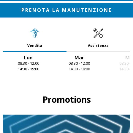
PRENOTA LA MANUTENZIONE
Vendita
Assistenza
Lun
Mar
Me
08:30 - 12:00
08:30 - 12:00
08:30 - 
14:30 - 19:00
14:30 - 19:00
14:30 - 
Item
1
of
7
Promotions