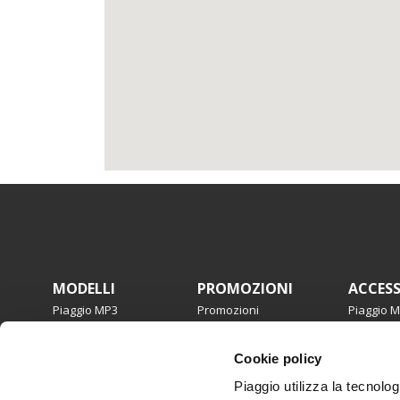
Piè di pagina
MODELLI
PROMOZIONI
ACCES
Piaggio MP3
Promozioni
Piaggio 
Beverly
Beverly
Medley
Medley
Cookie policy
Liberty
Liberty
Piaggio 1
Zip
Piaggio utilizza la tecnolog
Piaggio 1