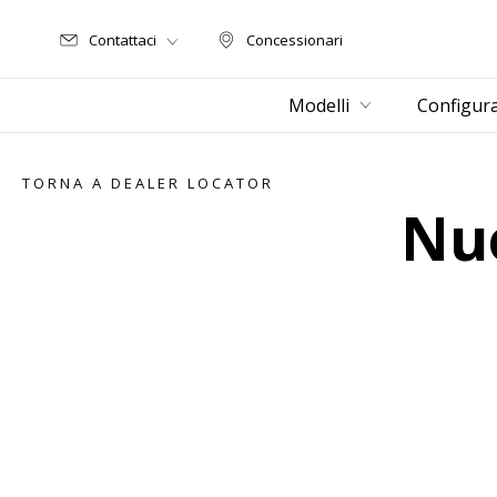
Contattaci
Concessionari
Concessionari
Modelli
Configur
TORNA A DEALER LOCATOR
Nuo
Item
1
of