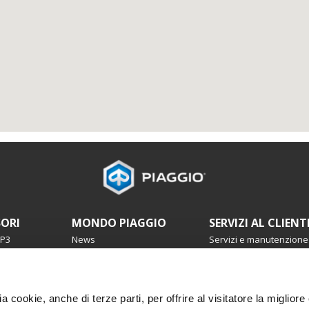
SORI
MONDO PIAGGIO
SERVIZI AL CLIENT
MP3
News
Servizi e manutenzione
Dicono di noi
Garanzia 4 anni
Eventi
Prenota servizio
Storia
Manutenzione progra
Urban Stories
Ricambi originali
ia cookie, anche di terze parti, per offrire al visitatore la miglior
Premium warranty