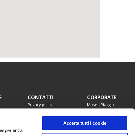
E
CONTATTI
CORPORATE
Privacy policy
Museo Piaggio
Dove siamo
Wide Magazine
Servizio clienti
Piaggio Group
mmata
Campagne di richiamo
Copyright
Accetta tutti i cookie
Accessibilità
e esperienza