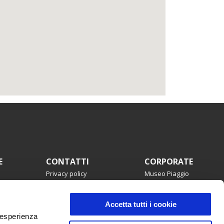
E
CONTATTI
CORPORATE
Privacy policy
Museo Piaggio
Dove siamo
Wide Magazine
Servizio clienti
Piaggio Group
mmata
Campagne di richiamo
Copyright
Accetta tutti i cookie
Accessibilità
e esperienza