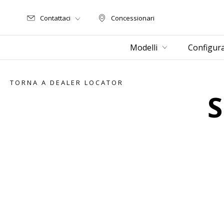
Contattaci
Concessionari
Concessionari
Modelli
Configur
TORNA A DEALER LOCATOR
Item
1
of