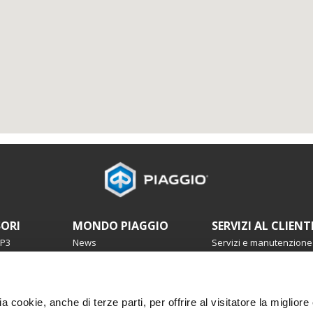
SORI
MONDO PIAGGIO
SERVIZI AL CLIENT
MP3
News
Servizi e manutenzione
Dicono di noi
Garanzia 4 anni
Eventi
Prenota servizio
Storia
Manutenzione progra
Urban Stories
Ricambi originali
ia cookie, anche di terze parti, per offrire al visitatore la miglior
Premium warranty