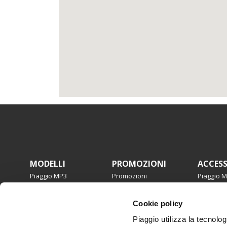
Piè di pagina
MODELLI
PROMOZIONI
ACCES
Piaggio MP3
Promozioni
Piaggio 
Beverly
Beverly
Medley
Medley
Cookie policy
Liberty
Liberty
Piaggio 1
Zip
Piaggio utilizza la tecnolog
Piaggio 1