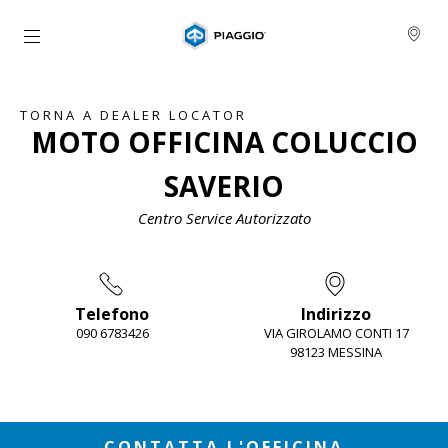
Vai al contenuto principale
TORNA A DEALER LOCATOR
MOTO OFFICINA COLUCCIO
SAVERIO
Centro Service Autorizzato
Telefono
Indirizzo
090 6783426
VIA GIROLAMO CONTI 17
98123 MESSINA
Item
1
of
2
CONTATTA L'OFFICINA