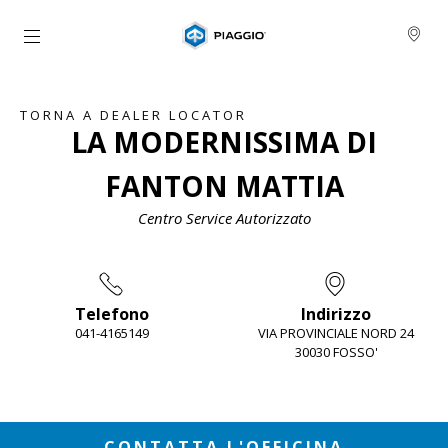
Vai al contenuto principale
TORNA A DEALER LOCATOR
LA MODERNISSIMA DI
FANTON MATTIA
Centro Service Autorizzato
Telefono
Indirizzo
041-4165149
VIA PROVINCIALE NORD 24
30030 FOSSO'
Item
1
of
2
CONTATTA L'OFFICINA