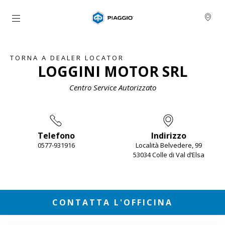
Vai al contenuto principale
TORNA A DEALER LOCATOR
LOGGINI MOTOR SRL
Centro Service Autorizzato
Telefono
Indirizzo
0577-931916
Località Belvedere, 99
53034 Colle di Val d’Elsa
Item
1
of
2
CONTATTA L'OFFICINA