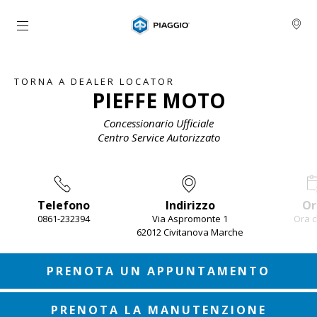
Vai al contenuto principale
TORNA A DEALER LOCATOR
PIEFFE MOTO
Concessionario Ufficiale
Centro Service Autorizzato
Telefono
Indirizzo
Or
0861-232394
Via Aspromonte 1
Ora c
62012 Civitanova Marche
Item
1
of
3
PRENOTA UN APPUNTAMENTO
PRENOTA LA MANUTENZIONE