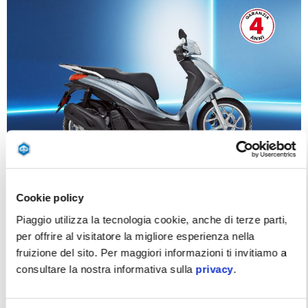
Cookie policy
Piaggio utilizza la tecnologia cookie, anche di terze parti,
PIAGGIO MEDLEY CON 500€ DI VANTAGGI DA
per offrire al visitatore la migliore esperienza nella
109€ AL MESE (TAN 0,00%, TAEG 11,10%)
fruizione del sito. Per maggiori informazioni ti invitiamo a
consultare la nostra informativa sulla
privacy
.