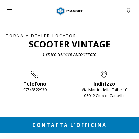
Vai al contenuto principale
TORNA A DEALER LOCATOR
SCOOTER VINTAGE
Centro Service Autorizzato
Telefono
Indirizzo
075/8522939
Via Martiri delle Foibe 10
06012 Città di Castello
Item
1
of
2
CONTATTA L'OFFICINA