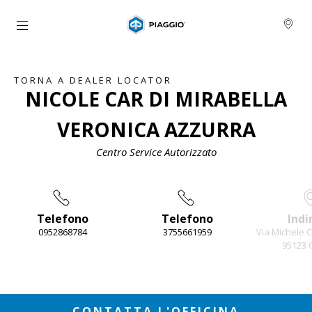
Vai al contenuto principale
TORNA A DEALER LOCATOR
NICOLE CAR DI MIRABELLA
VERONICA AZZURRA
Centro Service Autorizzato
Telefono
Telefono
Indi
0952868784
3755661959
Via Michele 
95123 
Item
1
of
3
CONTATTA L'OFFICINA