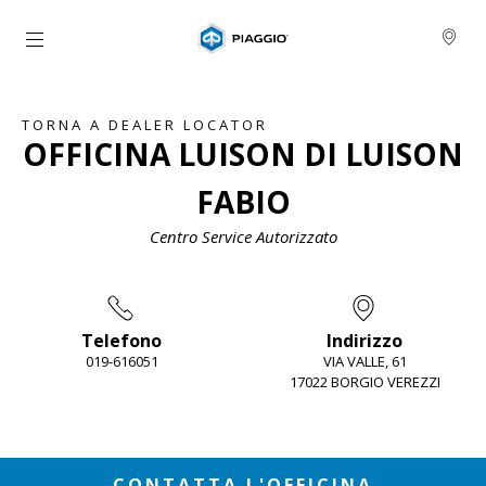
Vai al contenuto principale
TORNA A DEALER LOCATOR
OFFICINA LUISON DI LUISON
FABIO
Centro Service Autorizzato
Telefono
Indirizzo
019-616051
VIA VALLE, 61
17022 BORGIO VEREZZI
Item
1
of
2
CONTATTA L'OFFICINA