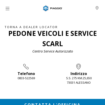
Vai al contenuto principale
TORNA A DEALER LOCATOR
PEDONE VEICOLI E SERVICE
SCARL
Centro Service Autorizzato
Telefono
Indirizzo
0833-522569
S.S. 275 KM.25,650
73031 ALESSANO
Item
1
of
2
CONTATTA L'OFFICINA