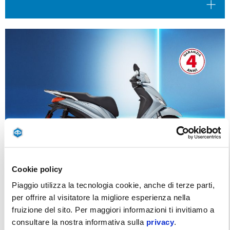
Cookie policy
Piaggio utilizza la tecnologia cookie, anche di terze parti,
per offrire al visitatore la migliore esperienza nella
fruizione del sito. Per maggiori informazioni ti invitiamo a
PIAGGIO MEDLEY CON 500€ DI VANTAGGI DA
consultare la nostra informativa sulla
privacy
.
109€ AL MESE (TAN 0,00%, TAEG 11,10%)