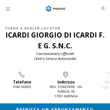
Vai al contenuto principale
TORNA A DEALER LOCATOR
ICARDI GIORGIO DI ICARDI F.
E G. S.N.C.
Concessionario Ufficiale
Centro Service Autorizzato
Telefono
Indirizzo
Or
0182-543025
REG. STANCHERE - VIA
Oggi 
AURELIA, 36
17031 ALBENGA
Item
1
of
3
PRENOTA UN APPUNTAMENTO