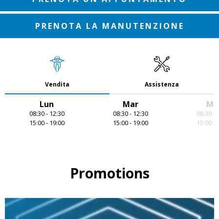
PRENOTA LA MANUTENZIONE
Vendita
Assistenza
Lun
Mar
Me
08:30 - 12:30
08:30 - 12:30
08:30 - 
15:00 - 19:00
15:00 - 19:00
15:00 - 
Item
1
of
7
Promotions