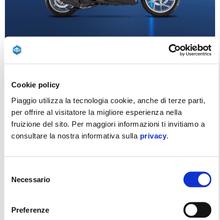
PIAGGIO MEDLEY CON 500€ DI VANTAGGI DA
109€ AL MESE (TAN 0,00%, TAEG 11,10%)
Cookie policy
Piaggio utilizza la tecnologia cookie, anche di terze parti,
per offrire al visitatore la migliore esperienza nella
fruizione del sito. Per maggiori informazioni ti invitiamo a
consultare la nostra informativa sulla
privacy
.
Selezione
Necessario
del
consenso
Preferenze