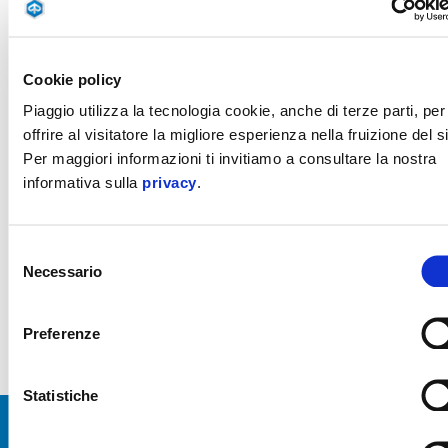
Piaggio World
Cookie policy
Scopri il mondo Piaggio con la nostra gamma prodotti, gli
Piaggio utilizza la tecnologia cookie, anche di terze parti, per
accessori originali ed i servizi di assistenza.
offrire al visitatore la migliore esperienza nella fruizione del si
Per maggiori informazioni ti invitiamo a consultare la nostra
informativa sulla
privacy
.
Immagini
Selezione
Necessario
del
consenso
Preferenze
1/2
Statistiche