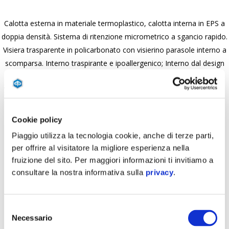
Calotta esterna in materiale termoplastico, calotta interna in EPS a
doppia densità. Sistema di ritenzione micrometrico a sgancio rapido.
Visiera trasparente in policarbonato con visierino parasole interno a
scomparsa. Interno traspirante e ipoallergenico; Interno dal design
innovativo e di lusso, termoformato per ridurre le cuciture.
Ventilazione frontale con presa d'aria. Omologazione ECE 06. Peso
circa 1300 gr.
Cookie policy
Piaggio utilizza la tecnologia cookie, anche di terze parti,
per offrire al visitatore la migliore esperienza nella
fruizione del sito. Per maggiori informazioni ti invitiamo a
consultare la nostra informativa sulla
privacy
.
Selezione
Necessario
del
Item