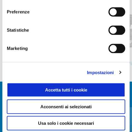
1
consenso
of
20
Preferenze
Statistiche
Precedente
S
Marketing
Bianco Luna
Grigio Grafite
Piaggio MP3 310
P
7.200 €
8.200 €
Impostazioni
Accetta tutti i cookie
MOSTRA TUTTI
Acconsenti ai selezionati
Item
1
of
3
Usa solo i cookie necessari