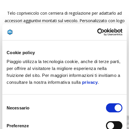
Telo copriveicolo con cerniera di regolazione per adattarlo ad
accessori aggiuntivi montati sul veicolo. Personalizzato con logo
riflettente.
Cookie policy
Piaggio utilizza la tecnologia cookie, anche di terze parti,
per offrire al visitatore la migliore esperienza nella
fruizione del sito. Per maggiori informazioni ti invitiamo a
consultare la nostra informativa sulla
privacy
.
Item
1
Selezione
of
6
Necessario
del
consenso
Preferenze