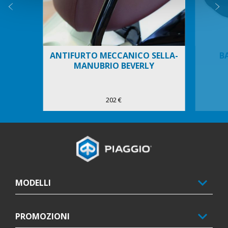
Precedente
S
ANTIFURTO MECCANICO SELLA-
B
MANUBRIO BEVERLY
202 €
Piè di pagina
MODELLI
PROMOZIONI