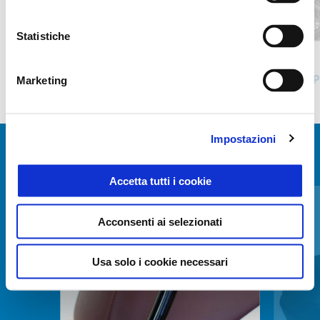
Precedente
S
Statistiche
Bianco Luna
Nero Cosmo
Piaggio Beverly 310
P
Marketing
5.100 €
5.900 €
Impostazioni
MOSTRA TUTTI
Accetta tutti i cookie
Item
1
of
6
Acconsenti ai selezionati
Usa solo i cookie necessari