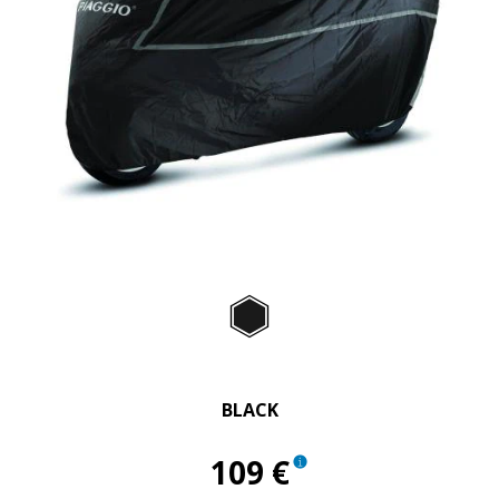
Item
1
of
Black
1
BLACK
109 €