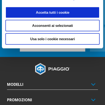
Precedente
S
Accetta tutti i cookie
ANTIFURTO MECCANICO SELLA-
KIT
Acconsenti ai selezionati
MANUBRIO MP3
Usa solo i cookie necessari
202 €
Piè di pagina
MODELLI
PROMOZIONI