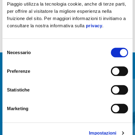
Kit parabrezza in lastra di metacrilato da 3mm di alta qualità.
Piaggio utilizza la tecnologia cookie, anche di terze parti,
per offrire al visitatore la migliore esperienza nella
fruizione del sito. Per maggiori informazioni ti invitiamo a
consultare la nostra informativa sulla
privacy
.
Selezione
Necessario
del
consenso
MOSTRA TUTTI
Preferenze
Item
1
of
6
Statistiche
Marketing
Impostazioni