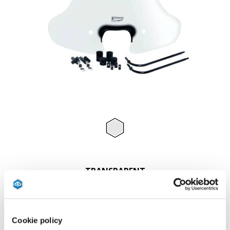
Item
1
of
Transparent
1
TRANSPARENT
155 €
Cookie policy