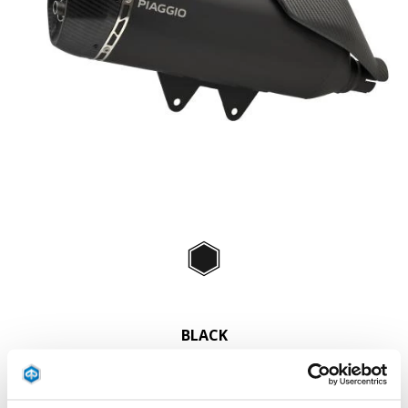
Item
1
of
Black
1
BLACK
1.199 €