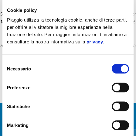
Cookie policy
Scarico dal design sportivo e high-tech, realizzato appositamente per
Piaggio utilizza la tecnologia cookie, anche di terze parti,
MP3. Realizzato in carbonio e acciaio inox, questo scarico sportivo è
per offrire al visitatore la migliore esperienza nella
più leggero di quello di serie. Prodotto, testato e approvato dal
fruizione del sito. Per maggiori informazioni ti invitiamo a
Centro R&D del Gruppo Piaggio, omologato secondo la normativa
consultare la nostra informativa sulla
privacy
.
antinquinamento Euro 5 per il Mercato Europeo. L'acquisto di questo
accessorio originale non invalida la garanzia del veicolo.
Selezione
Necessario
del
consenso
Preferenze
Statistiche
MOSTRA TUTTI
Marketing
Item
1