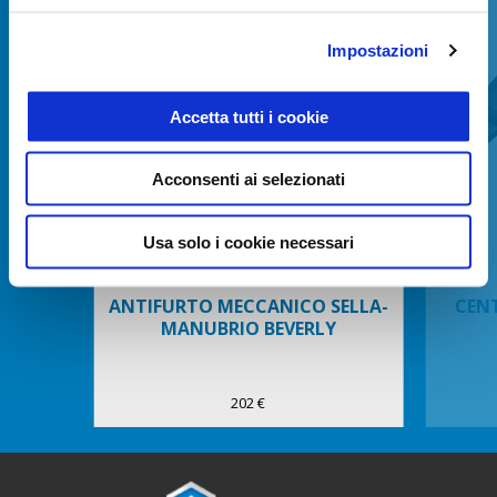
of
6
Impostazioni
Accetta tutti i cookie
Acconsenti ai selezionati
Precedente
S
Usa solo i cookie necessari
ANTIFURTO MECCANICO SELLA-
CENT
MANUBRIO BEVERLY
202 €
Piè di pagina