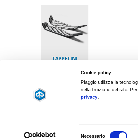
TAPPETINI
SPORT
Cookie policy
Piaggio utilizza la tecnolog
129 €
nella fruizione del sito. Pe
privacy
.
Piè di pagina
Selezione
Necessario
MODELLI
PROMOZIONI
ACCES