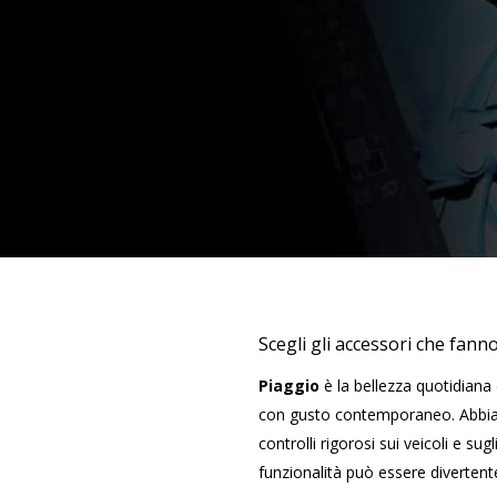
Scegli gli accessori che fann
Piaggio
è la bellezza quotidiana d
con gusto contemporaneo. Abbiam
controlli rigorosi sui veicoli e s
funzionalità può essere divertente