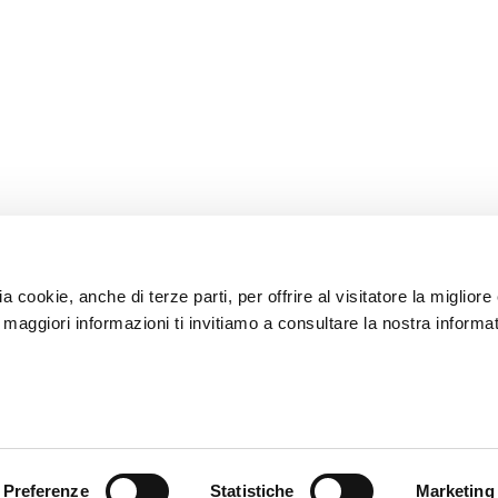
ia cookie, anche di terze parti, per offrire al visitatore la miglior
r maggiori informazioni ti invitiamo a consultare la nostra informat
Preferenze
Statistiche
Marketing
SORI
MONDO PIAGGIO
SERVIZI AL CLIENT