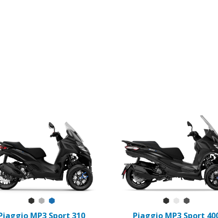
Nero Meteora
Grigio Mercurio
Blu Zaffiro
Nero Meteora
Bianco Lun
Grigio T
Piaggio MP3 Sport 310
Piaggio MP3 Sport 40