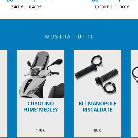
7.400 €
8.400 €
10.300 €
11.300 €
MOSTRA TUTTI
CUPOLINO
KIT MANOPOLE
FUME' MEDLEY
RISCALDATE
179 €
99 €