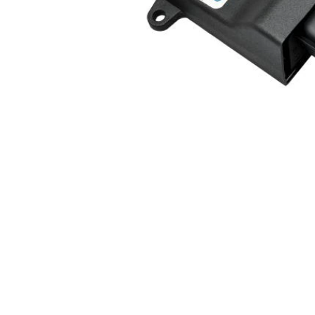
Item
1
of
1