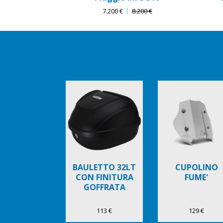
7.200 €
8.200 €
Item
1
of
6
BAULETTO 32LT
CUPOLINO
CON FINITURA
FUME'
GOFFRATA
113 €
129 €