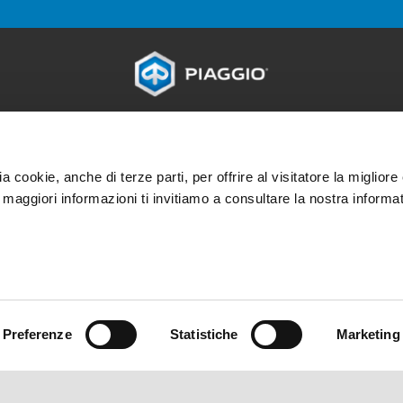
SORI
MONDO PIAGGIO
SERVIZI AL CLIENT
MP3
News
Servizi e manutenzione
Dicono di noi
Garanzia 4 anni
ia cookie, anche di terze parti, per offrire al visitatore la miglior
Eventi
Prenota servizio
r maggiori informazioni ti invitiamo a consultare la nostra informat
Storia
Manutenzione progra
Urban Stories
Ricambi originali
Premium warranty
Road assistance
Servizi finanziari
Preferenze
Statistiche
Marketing