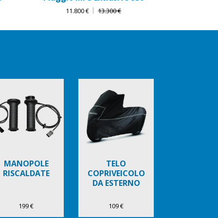
11.800 €
13.300 €
MANOPOLE
TELO
RISCALDATE
COPRIVEICOLO
DA ESTERNO
199 €
109 €