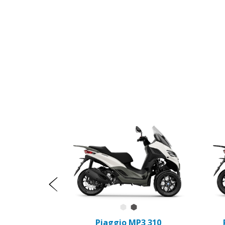
Item
1
of
10
Precedente
Bianco Luna
Grigio Grafite
Piaggio MP3 310