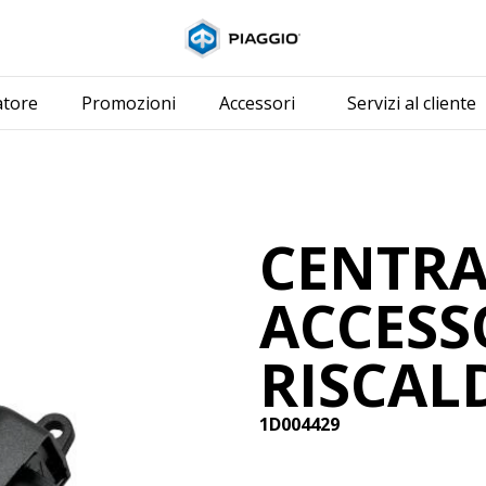
Vai al contenuto p
atore
Promozioni
Accessori
Servizi al cliente
CENTRA
ACCESS
RISCAL
1D004429