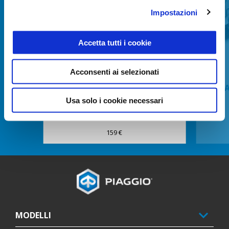
Impostazioni
Precedente
S
Accetta tutti i cookie
Acconsenti ai selezionati
BAULETTO 32LT
KIT 
Usa solo i cookie necessari
159 €
Piè di pagina
MODELLI