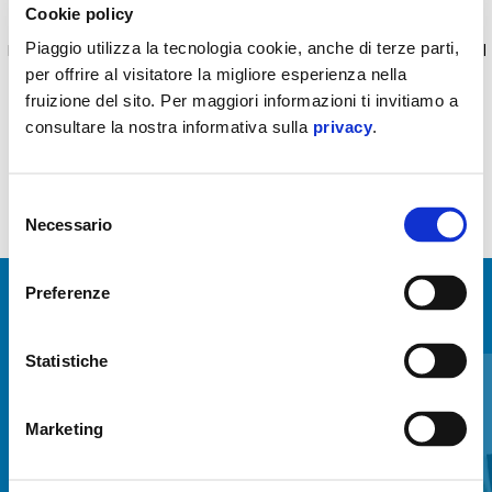
Cookie policy
Piaggio utilizza la tecnologia cookie, anche di terze parti,
Kit di installazione con piastra di fissaggio necessaria per montare il
per offrire al visitatore la migliore esperienza nella
bauletto su Piaggio MP3. Non necessario per MP3 300 HPE.
fruizione del sito. Per maggiori informazioni ti invitiamo a
consultare la nostra informativa sulla
privacy
.
Selezione
Necessario
del
consenso
Preferenze
MOSTRA TUTTI
Item
Statistiche
1
of
6
Marketing