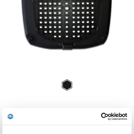
Item
1
of
Black
1
BLACK
93 €