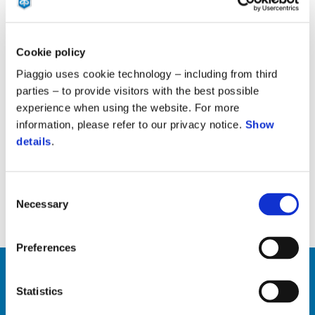
Cookie policy
Majalah digital Wide tersedia dalam bahasa Inggris dan Italia
Piaggio uses cookie technology – including from third
dan juga hadir dalam versi yang ramah seluler. Wide dirancang
parties – to provide visitors with the best possible
untuk penjelajahan yang mudah di hampir seluruh perangkat
experience when using the website. For more
desktop dan semua sistem operasi untuk versi tablet dan
information, please refer to our privacy notice.
Show
ponsel pintar terbaru pada umumnya.
details
.
Untuk mempromosikan profil majalah dan meningkatkan
jumlah pembaca, artikel-artikel utama yang menampilkan
Consent
produk dan aksesori dari Piaggio Group dapat dibagikan
Necessary
Selection
melalui Facebook, Twitter, LinkedIn, dan email.
Preferences
Statistics
Langsung ke Alamat situs web majalah Wide Piaggio Group