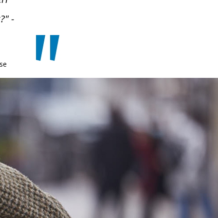
?" -
se