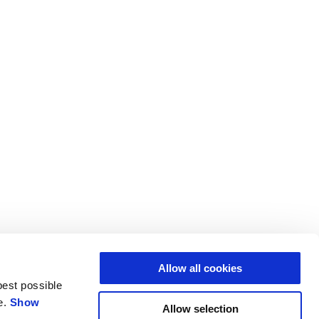
emiliki Cerita Urban
Allow all cookies
best possible
da bagikan?
e.
Show
Allow selection