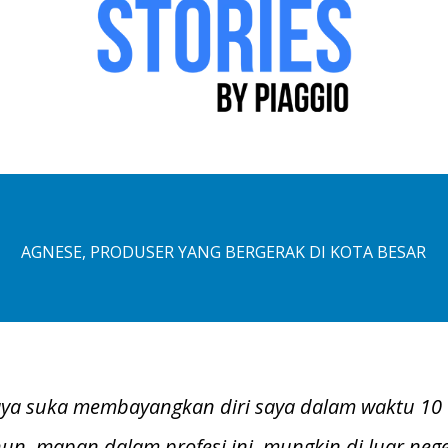
AGNESE, PRODUSER YANG BERGERAK DI KOTA BESAR
aya suka membayangkan diri saya dalam waktu 10
un, mapan dalam profesi ini, mungkin di luar nege