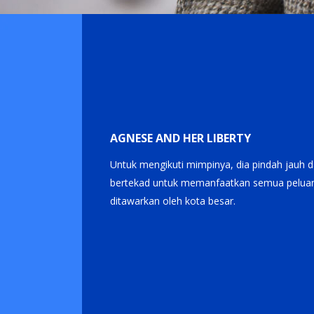
Item
Item
1
1
of
of
1
1
AGNESE AND HER LIBERTY
Untuk mengikuti mimpinya, dia pindah jauh da
bertekad untuk memanfaatkan semua peluan
ditawarkan oleh kota besar.