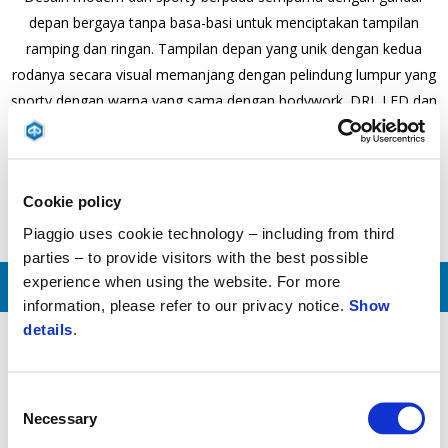
depan bergaya tanpa basa-basi untuk menciptakan tampilan
ramping dan ringan. Tampilan depan yang unik dengan kedua
rodanya secara visual memanjang dengan pelindung lumpur yang
sporty dengan warna yang sama dengan bodywork. DRL LED dan
layar LCD besar menandakan kredensial teknologi dan
olahraganya, sementara strukturnya yang gesit dan dinamis
memberikan kenikmatan berkendara tanpa kompromi.
Cookie policy
Piaggio uses cookie technology – including from third
parties – to provide visitors with the best possible
experience when using the website. For more
UNDUH BROSUR
information, please refer to our privacy notice.
Show
details
.
Consent
Mesin
Desain
Kenyamanan
Necessary
Selection