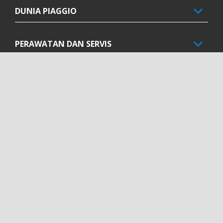
DUNIA PIAGGIO
PERAWATAN DAN SERVIS
HUBUNGI KAMI
PERUSAHAAN
Facebook
Instagram
Twitter
Youtube
ID
SELECT YOUR LOCAL WEBSITE
Piaggio & C. SpA Sede legale Viale Rinaldo Piaggio, 25 56025
Pontedera (PI) Tel. +39 0587.272111 P. Iva 01551260506