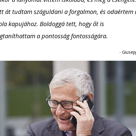
tt át tudtam száguldani a forgalmon, és odaértem 
ola kapujához. Boldoggá tett, hogy őt is
gtaníthattam a pontosság fontosságára.
-
Giusep