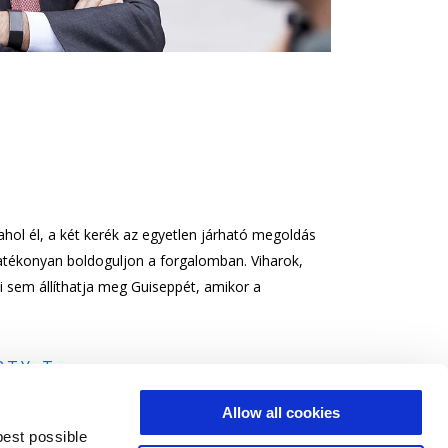
hol él, a két kerék az egyetlen járható megoldás
atékonyan boldoguljon a forgalomban. Viharok,
 sem állíthatja meg Guiseppét, amikor a
RTY-T
Allow all cookies
best possible