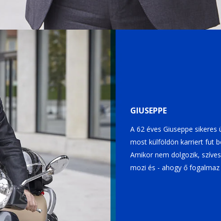
GIUSEPPE
A 62 éves Giuseppe sikeres 
most külföldön karriert fut b
Amikor nem dolgozik, szívesen
mozi és - ahogy ő fogalmaz -