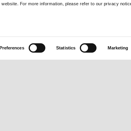
website. For more information, please refer to our privacy notic
VISSZA A PIAGGIO TÖRTÉNETEKHEZ
Preferences
Statistics
Marketing
G
ÜGYFÉLSZOLGÁLAT
KA
Karbantartás és szervizelés
Ügyf
Tervszerű karbantartás
Adat
Jótállás meghosszabbítása
Reca
Eredeti pótalkatrészek