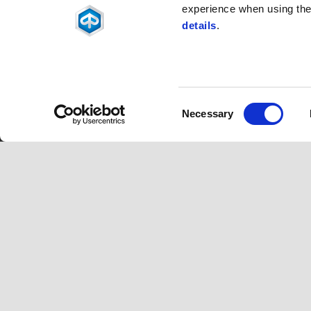
experience when using the 
details
.
Consent
Necessary
Selection
Lábléc
MODELLEK
PIAGGIO VILÁ
Piaggio MP3
Hírek
Beverly
Történelem
Medley
Urban Stories
Liberty
Piaggio 1