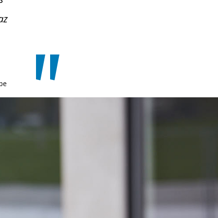
az
pe