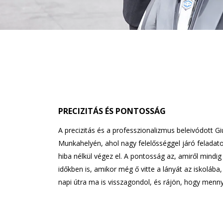
PRECIZITÁS ÉS PONTOSSÁG
A precizitás és a professzionalizmus beleivódott 
Munkahelyén, ahol nagy felelősséggel járó feladato
hiba nélkül végez el. A pontosság az, amiről mindig
időkben is, amikor még ő vitte a lányát az iskolába
napi útra ma is visszagondol, és rájön, hogy mennyi