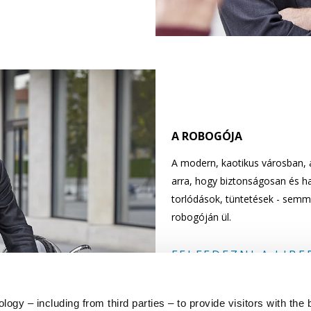
A ROBOGÓJA
A modern, kaotikus városban, a
arra, hogy biztonságosan és h
torlódások, tüntetések - semmi
robogóján ül.
FELFEDEZNI A LIBE
ogy – including from third parties – to provide visitors with the 