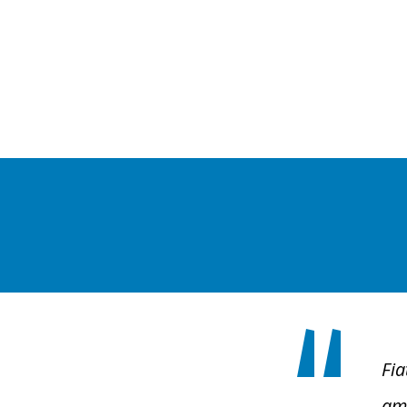
Fia
ami