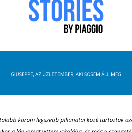
GIUSEPPE, AZ ÜZLETEMBER, AKI SOSEM ÁLL MEG
talabb korom legszebb pillanatai közé tartoztak az
kor a lányomat vittem iskolába, és még a csengeté