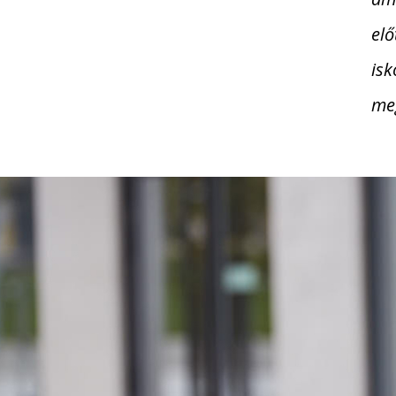
elő
isk
me