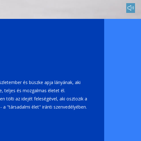
mu
üzletember és büszke apja lányának, aki
e, teljes és mozgalmas életet él.
 tölti az idejét feleségével, aki osztozik a
 a "társadalmi élet" iránti szenvedélyében.