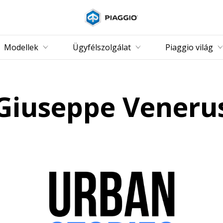
Vissza a fő tartalomhoz
Modellek
Ügyfélszolgálat
Piaggio világ
Giuseppe Veneru