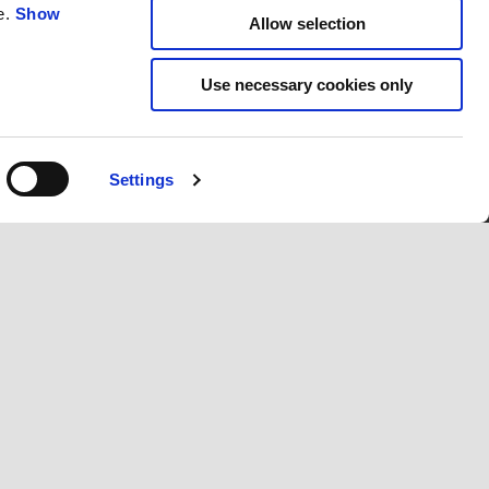
e.
Show
Allow selection
Use necessary cookies only
Settings
PCSOLAT
CORPORATE
élszolgálat
Wide Magazine
védelmi irányelvek
Piaggio Group
ll campaign
Accessibility