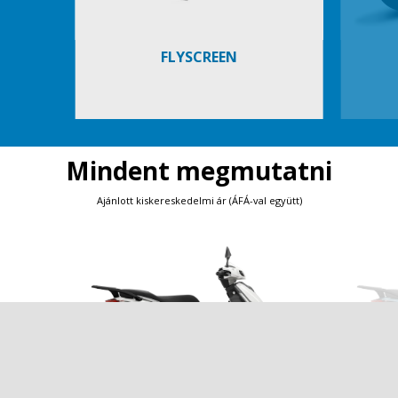
FLYSCREEN
Mindent megmutatni
Ajánlott kiskereskedelmi ár (ÁFÁ-val együtt)
Item
1
of
3
Előző
K