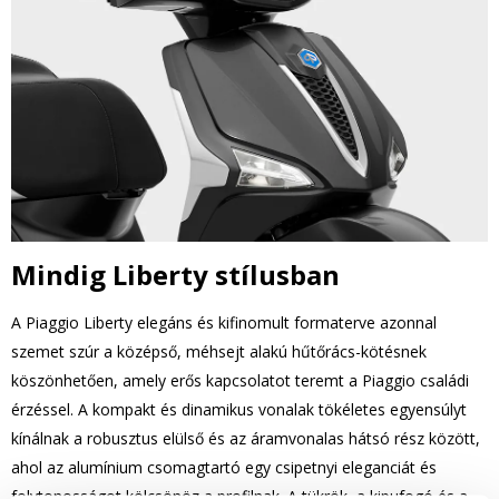
Mindig Liberty stílusban
A Piaggio Liberty elegáns és kifinomult formaterve azonnal
szemet szúr a középső, méhsejt alakú hűtőrács-kötésnek
köszönhetően, amely erős kapcsolatot teremt a Piaggio családi
érzéssel. A kompakt és dinamikus vonalak tökéletes egyensúlyt
kínálnak a robusztus elülső és az áramvonalas hátsó rész között,
ahol az alumínium csomagtartó egy csipetnyi eleganciát és
folytonosságot kölcsönöz a profilnak. A tükrök, a kipufogó és a