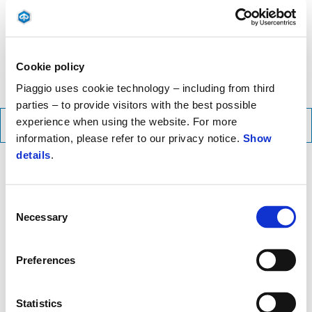
csomagtartó matt fekete részletei keverednek a kerekek, a logó
és az indexek szaténfényezésével, kifinomult és modern
megjelenést kölcsönözve a Piaggio Liberty-nek.
Cookie policy
Piaggio uses cookie technology – including from third
parties – to provide visitors with the best possible
experience when using the website. For more
BROSÚRA LETÖLTÉSE
information, please refer to our privacy notice.
Show
details
.
Consent
Necessary
Selection
Preferences
Statistics