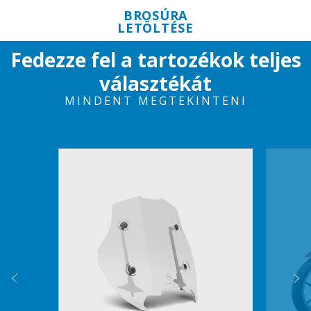
BROSÚRA
LETÖLTÉSE
Fedezze fel a tartozékok teljes
választékát
MINDENT MEGTEKINTENI
Item
1
of
6
Előző
K