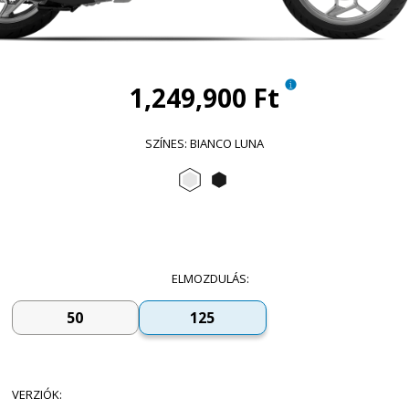
1,249,900 Ft
SZÍNES
:
BIANCO LUNA
Bianco Luna
Nero Abisso
ELMOZDULÁS
:
50
125
VERZIÓK
: