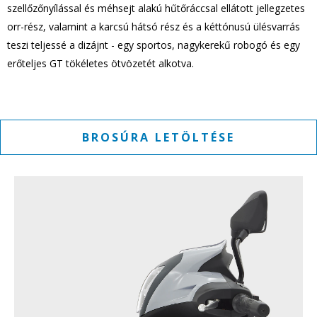
szellőzőnyílással és méhsejt alakú hűtőráccsal ellátott jellegzetes
orr-rész, valamint a karcsú hátsó rész és a kéttónusú ülésvarrás
teszi teljessé a dizájnt - egy sportos, nagykerekű robogó és egy
erőteljes GT tökéletes ötvözetét alkotva.
BROSÚRA LETÖLTÉSE