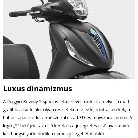
Luxus dinamizmus
A Piaggio Beverly S sportos lelkületével tűnik ki, amelyet a matt
grafit hatású felület olyan részleteken fejez ki, mint a kerekek, a
hátsó kapaszkodó, a műszerfal és a LED-es fényszóró keretei. A
logó „S” betűjele, az első kerék és a jellegzetes első nyakkendő
kék hangsúlyai kiemelik a nemes jelleget. A V alakú