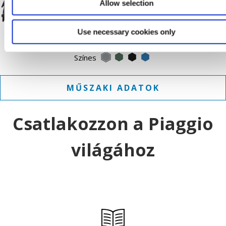
További informáci
Allow selection
To
Use necessary cookies only
Grigio Mercurio
Verde Jungle
Nero Meteora
Blu Zaffiro
Színes
MŰSZAKI ADATOK
Csatlakozzon a Piaggio
világához