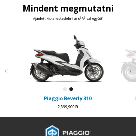
Mindent megmutatni
Ajánlott kiskereskedelmi ár (ÁFÁ-val együtt)
Item
1
of
3
Előző
K
Bianco Luna
Nero Cosmo
Piaggio Beverly 310
2,399,900 Ft
Lábléc