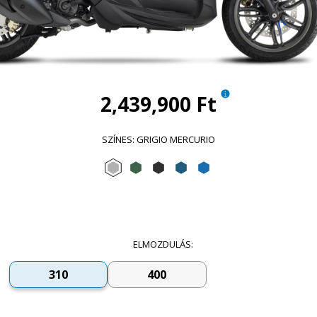
2,439,900 Ft
SZÍNES
:
GRIGIO MERCURIO
Grigio Mercurio
Verde Jungle
Nero Meteora
Blu Lapis
Blu Zaffiro
ELMOZDULÁS
:
310
400