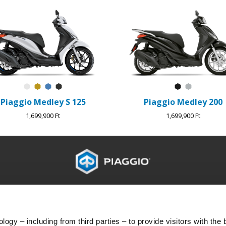
Bianco Luna
Oro Opaco L10
Blu Ardesia D27
Nero Meteora
Nero Abisso
Grigio Ast
Piaggio Medley S 125
Piaggio Medley 200
1,699,900 Ft
1,699,900 Ft
G
ÜGYFÉLSZOLGÁLAT
KA
Karbantartás és szervizelés
Ügyf
Tervszerű karbantartás
Adat
ogy – including from third parties – to provide visitors with the 