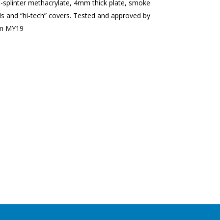
i-splinter methacrylate, 4mm thick plate, smoke
ds and “hi-tech” covers. Tested and approved by
om MY19