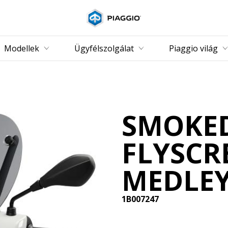
Vissza a fő tartalomhoz
Modellek
Ügyfélszolgálat
Piaggio világ
SMOKE
FLYSCR
MEDLE
1B007247