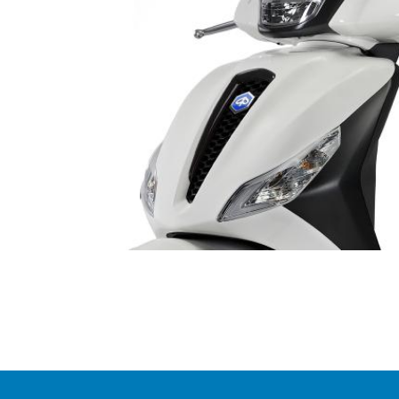
Item
1
of
1