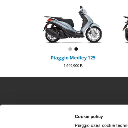
1
of
4
Grigio Astrale
Nero Abisso
Piaggio Medley 125
1,649,900 Ft
Lábléc
MODELLEK
PIAGGIO VILÁ
Cookie policy
Piaggio MP3
Hírek
Beverly
Történelem
Piaggio uses cookie technol