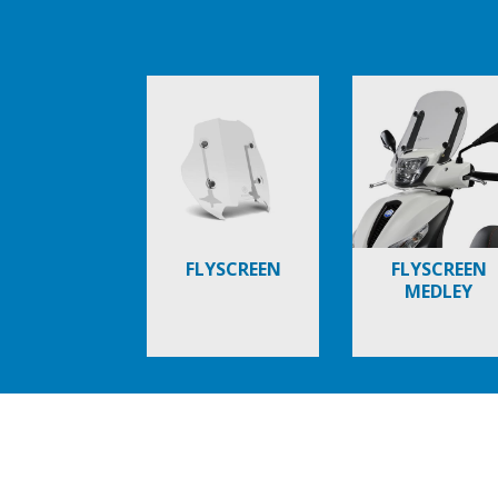
Item
1
of
6
FLYSCREEN
FLYSCREEN
MEDLEY
Item