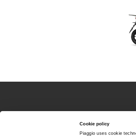
1
of
2
Lábléc
MODELLEK
PIAGGIO VILÁ
Cookie policy
Piaggio MP3
Hírek
Beverly
Történelem
Piaggio uses cookie technol