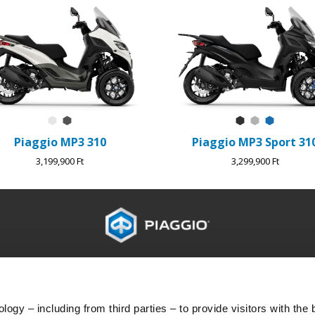
Bianco Luna
Grigio Grafite
Nero Meteora
Grigio Merc
Blu Zaffi
Piaggio MP3 310
Piaggio MP3 Sport 31
3,199,900 Ft
3,299,900 Ft
G
ÜGYFÉLSZOLGÁLAT
KA
Karbantartás és szervizelés
Ügyf
Tervszerű karbantartás
Adat
ogy – including from third parties – to provide visitors with the 