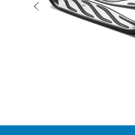
Előző
Item
1
of
2