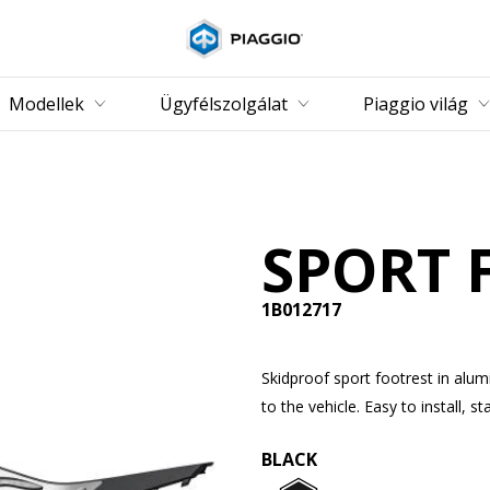
Vissza a fő tartalomhoz
Modellek
Ügyfélszolgálat
Piaggio világ
SPORT 
1B012717
Skidproof sport footrest in alum
to the vehicle. Easy to install,
BLACK