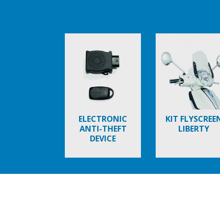
Item
1
of
6
ELECTRONIC
KIT FLYSCREE
ANTI-THEFT
LIBERTY
DEVICE
Item