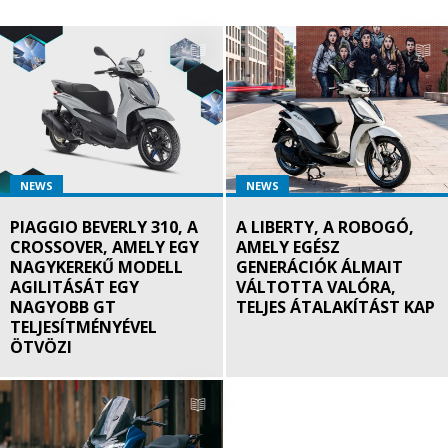
NEWS
NEWS
PIAGGIO BEVERLY 310, A
A LIBERTY, A ROBOGÓ,
CROSSOVER, AMELY EGY
AMELY EGÉSZ
NAGYKEREKŰ MODELL
GENERÁCIÓK ÁLMAIT
AGILITÁSÁT EGY
VÁLTOTTA VALÓRA,
NAGYOBB GT
TELJES ÁTALAKÍTÁST KAP
TELJESÍTMÉNYÉVEL
ÖTVÖZI