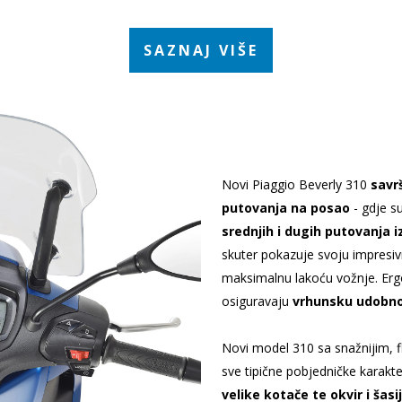
SAZNAJ VIŠE
Novi Piaggio Beverly 310
savr
putovanja na posao
- gdje su
srednjih i dugih putovanja 
skuter pokazuje svoju impresiv
maksimalnu lakoću vožnje. Erg
osiguravaju
vrhunsku udobn
Novi model 310 sa snažnijim, fl
sve tipične pobjedničke karakt
velike kotače te okvir i šasi