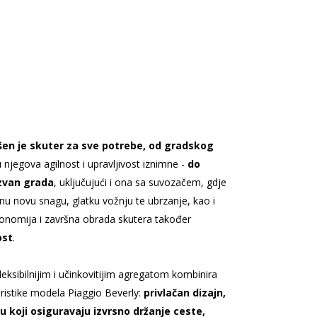
šen je skuter za sve potrebe, od gradskog
 njegova agilnost i upravljivost iznimne -
do
izvan grada
, uključujući i ona sa suvozačem, gdje
nu novu snagu, glatku vožnju te ubrzanje, kao i
onomija i završna obrada skutera također
ost
.
eksibilnijim i učinkovitijim agregatom kombinira
eristike modela Piaggio Beverly:
privlačan dizajn,
ju koji osiguravaju izvrsno držanje ceste,