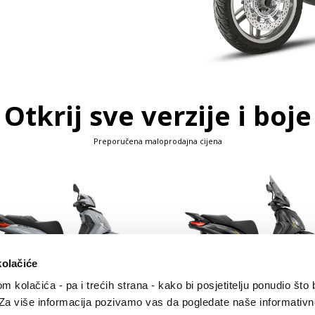
Otkrij sve verzije i boje
Preporučena maloprodajna cijena
kolačiće
om kolačića - pa i trećih strana - kako bi posjetitelju ponudio što 
Grigio Mercurio
Zelena Jungle
Nero Meteora
Blu Lapis
Blu Zaffiro
Grigio 25th
 Za više informacija pozivamo vas da pogledate naše informativn