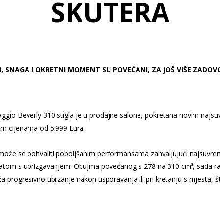
SKUTERA
 SNAGA I OKRETNI MOMENT SU POVEĆANI, ZA JOŠ VIŠE ZADOVO
iaggio Beverly 310 stigla je u prodajne salone, pokretana novim naj
m cijenama od 5.999 Eura.
može se pohvaliti poboljšanim performansama zahvaljujući najsuvre
gatom s ubrizgavanjem. Obujma povećanog s 278 na 310 cm³, sada razv
progresivno ubrzanje nakon usporavanja ili pri kretanju s mjesta, što