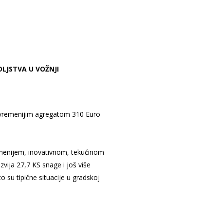
LJSTVA U VOŽNJI
suvremenijim agregatom 310 Euro
menijem, inovativnom, tekućinom
ija 27,7 KS snage i još više
 su tipične situacije u gradskoj