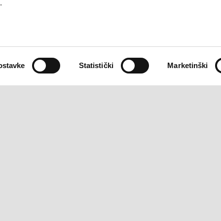
aggio Beverly 310 S Euro
Piaggio Beverly 310 25
.
5+
anniversary Euro 5+
€ 6200
€ 6300
ostavke
Statistički
Marketinški
PIAGGIO WORLD
USLUGE ZA KUPCE
Novosti
Održavanje i servisiranje
Povijest
4 godine jamstva
Rezervirajte servis
Plan održavanja
Originalni rezervni dijelovi
Premium warranty