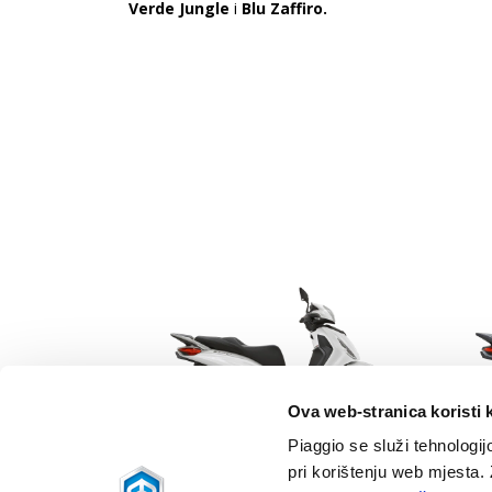
Verde Jungle
i
Blu Zaffiro.
Item
1
of
6
Prethodni
Ova web-stranica koristi 
Piaggio se služi tehnologij
Bianco Luna
Nero Cosmo
pri korištenju web mjesta.