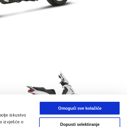
Sljed
Omogući sve kolačiće
bolje iskustvo
 anniversary
Bianco Luna
Nero Cosmo
o izvješće o
Dopusti selektiranje