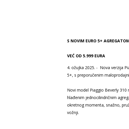
S NOVIM EURO 5+ AGREGATOM,
VEĆ OD 5.999 EURA
4. ožujka 2025. - Nova verzija P
5+, s preporučenim maloprodajni
Novi model Piaggio Beverly 310 
hlađenim jednocilindričnim agre
okretnog momenta, snažno, pruža 
vožnji.