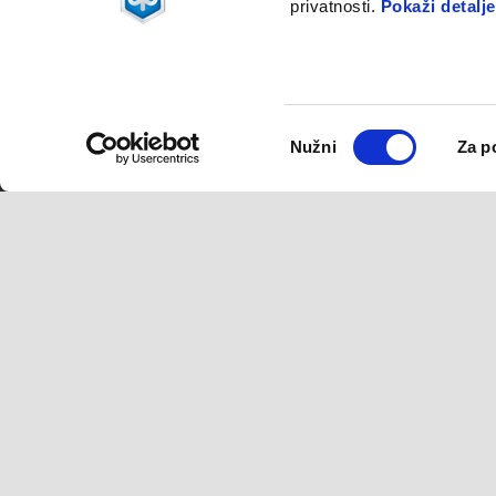
Piaggio Beverly 310 Euro 5+
Pi
privatnosti.
Pokaži detalje
€ 6100
Podnožje
Odabir
Nužni
Za p
pristanka
MODELI
DODATNA OPREMA
Piaggio MP3
MP3 Range
Beverly
Beverly
Medley
Medley
Liberty
Liberty
Piaggio 1
ZIP
Piaggio 1
Facebook
Instagram
Twitter
Youtube