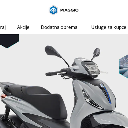
Idi na glavni i
raj
Akcije
Dodatna oprema
Usluge za kupce