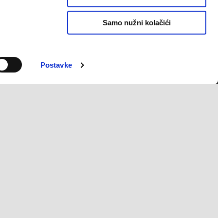
th
Piaggio Beverly 400 Euro 5+
€ 7200
Samo nužni kolačići
Postavke
KONTAKT
CORPORATE
Politika Privatnosti
Wide Magazine
Pronađi nas
Piaggio Group
Korisnička podrška
Accessibility
Recall campaigns
HR
ODABERI STRANICU SVOJE DRŽAVE