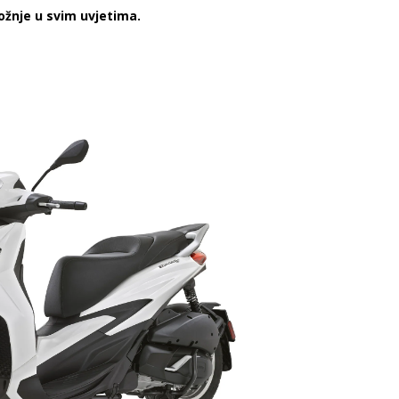
ožnje u svim uvjetima.