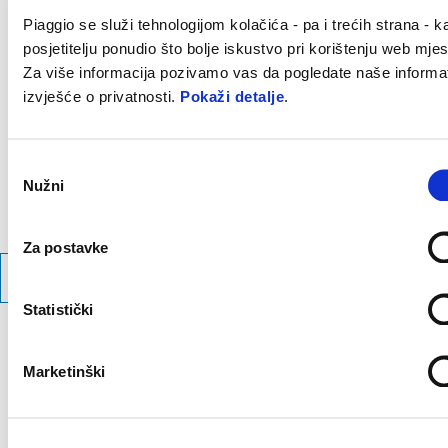
Piaggio se služi tehnologijom kolačića - pa i trećih strana - k
Više inform
Više informacija o
posjetitelju ponudio što bolje iskustvo pri korištenju web mjes
Više informacija
Više in
Za više informacija pozivamo vas da pogledate naše informa
Više informacija o
izvješće o privatnosti.
Pokaži detalje
.
Više informac
Odabir
Nužni
pristanka
Za postavke
TEHNIČKE SPECIFIKACIJE
Statistički
Postani dio Piaggio
Marketinški
svijeta