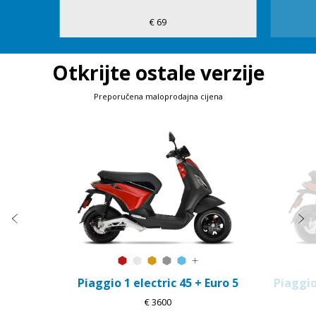
€ 69
Otkrijte ostale verzije
Preporučena maloprodajna cijena
Item
1
of
2
Prethodni
S
Flame mix
Forever White
Sunshine Mix
Forever Grey
Arctic Mix
Više boja
Piaggio 1 electric 45 + Euro 5
Piaggio
€ 3600