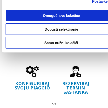
Postavke
Omogući sve kolačiće
Dopusti selektiranje
REZERVIRAJ
PRONAĐI
PROBNU
PRODAVATELJA
VOŽNJU
Samo nužni kolačići
KONFIGURIRAJ
REZERVIRAJ
SVOJU PIAGGIO
TERMIN
SASTANKA
1/2