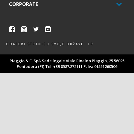
CORPORATE
Facebook
Instagram
Twitter
Youtube
HR
ODABERI STRANICU SVOJE DRŽAVE
Piaggio & C. SpA Sede legale Viale Rinaldo Piaggio, 25 56025
Pontedera (PI) Tel. +39 0587.272111 P. Iva 01551260506