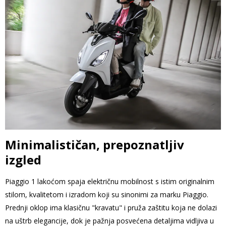
Minimalističan, prepoznatljiv
izgled
Piaggio 1 lakoćom spaja električnu mobilnost s istim originalnim
stilom, kvalitetom i izradom koji su sinonimi za marku Piaggio.
Prednji oklop ima klasičnu "kravatu" i pruža zaštitu koja ne dolazi
na uštrb elegancije, dok je pažnja posvećena detaljima vidljiva u