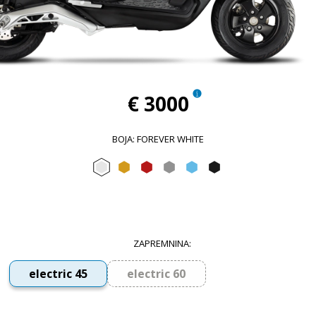
€ 3000
BOJA
:
FOREVER WHITE
Forever White
Sunshine Mix
Flame mix
Forever Grey
Arctic Mix
Forever Black
ZAPREMNINA
:
electric 45
electric 60