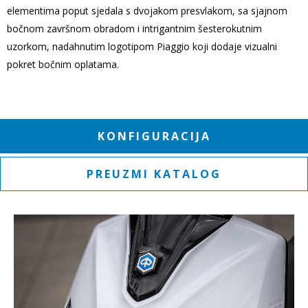
elementima poput sjedala s dvojakom presvlakom, sa sjajnom
bočnom završnom obradom i intrigantnim šesterokutnim
uzorkom, nadahnutim logotipom Piaggio koji dodaje vizualni
pokret bočnim oplatama.
KONFIGURACIJA
PREUZMI KATALOG