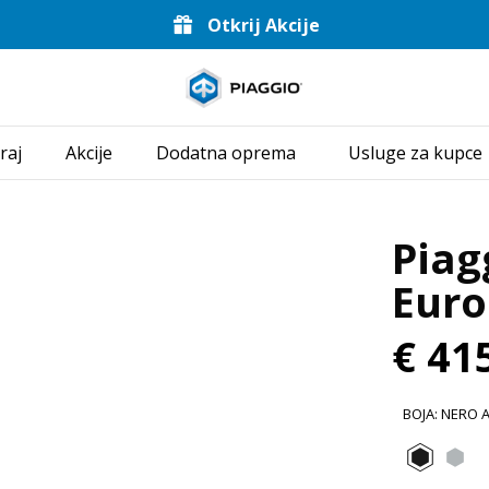
Otkrij Akcije
Idi na glavni i
raj
Akcije
Dodatna oprema
Usluge za kupce
Piag
Euro
€ 41
BOJA
:
NERO 
Nero 
Gr