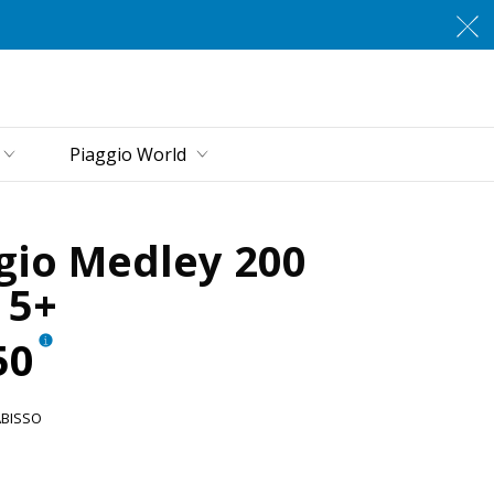
zbornik
Piaggio World
gio Medley 200
 5+
50
ABISSO
Abisso
igio Astrale