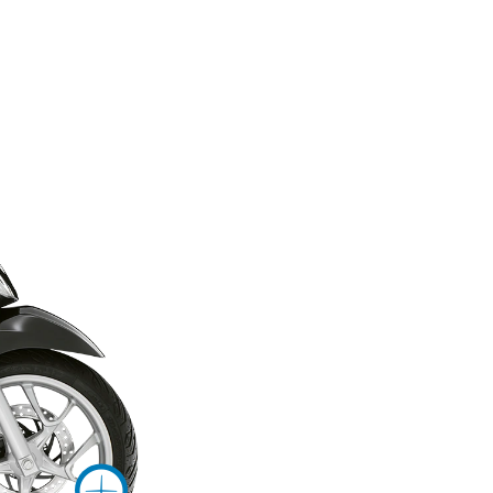
informacija o
Više informacija o
 o
ija o
Više informacij