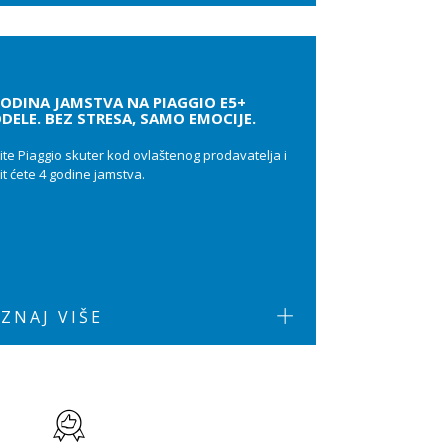
GODINA JAMSTVA NA PIAGGIO E5+
DELE. BEZ STRESA, SAMO EMOCIJE.
ite Piaggio skuter kod ovlaštenog prodavatelja i
it ćete 4 godine jamstva.
ZNAJ VIŠE