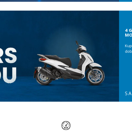
4 
MO
Kup
dob
SA