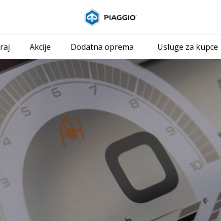
Idi na glavni i
raj
Akcije
Dodatna oprema
Usluge za kupce