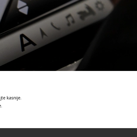
te kasnije.
e.