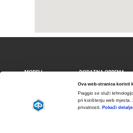
Podnožje
MODELI
DODATNA OPREMA
Piaggio MP3
MP3 Range
Ova web-stranica koristi 
Beverly
Beverly
Medley
Medley
Piaggio se služi tehnologij
Liberty
Liberty
pri korištenju web mjesta.
Piaggio 1
ZIP
Piaggio 1
privatnosti.
Pokaži detalje
Facebook
Instagram
Twitter
Youtube