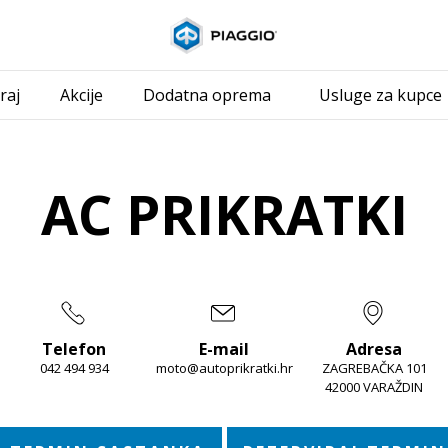
Idi na glavni i
raj
Akcije
Dodatna oprema
Usluge za kupce
AC PRIKRATKI
Telefon
E-mail
Adresa
042 494 934
moto@autoprikratki.hr
ZAGREBAČKA 101
42000 VARAŽDIN