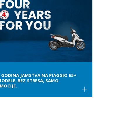
 GODINA JAMSTVA NA PIAGGIO E5+
ODELE. BEZ STRESA, SAMO
MOCIJE.