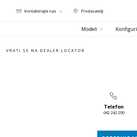
Kontaktirajte nas
Prodavatelji
Prodavatelji
Modeli
Konfiguri
VRATI SE NA DEALER LOCATOR
Telefon
042 242 200
Item
1
of
5