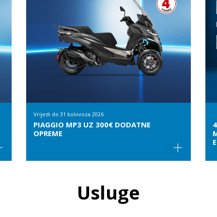
Vrijedi do
31 kolovoza 2026
PIAGGIO MP3 UZ 300€ DODATNE
4
OPREME
M
E
Usluge