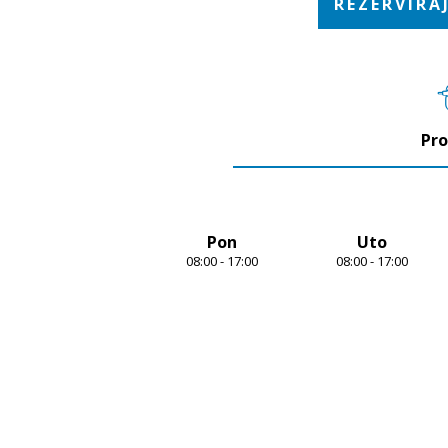
REZERVIRA
Pro
Pon
Uto
08:00 - 17:00
08:00 - 17:00
Item
1
of
7