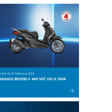
rijedi do
31 kolovoza 2026
IAGGIO BEVERLY 400 VEĆ OD 6.700€