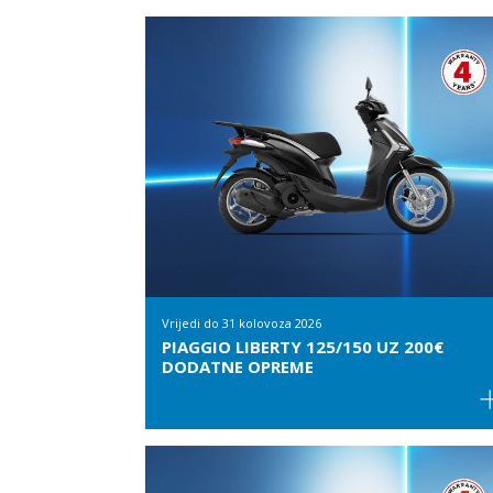
Vrijedi do
31 kolovoza 2026
PIAGGIO LIBERTY 125/150 UZ 200€
DODATNE OPREME