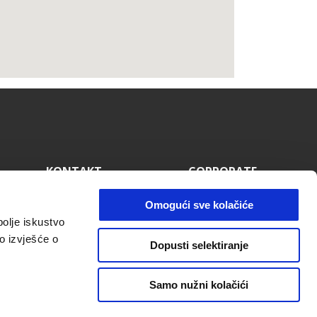
KONTAKT
CORPORATE
Politika Privatnosti
Wide Magazine
Pronađi nas
Piaggio Group
Omogući sve kolačiće
Korisnička podrška
Accessibility
bolje iskustvo
Recall campaigns
o izvješće o
Dopusti selektiranje
Samo nužni kolačići