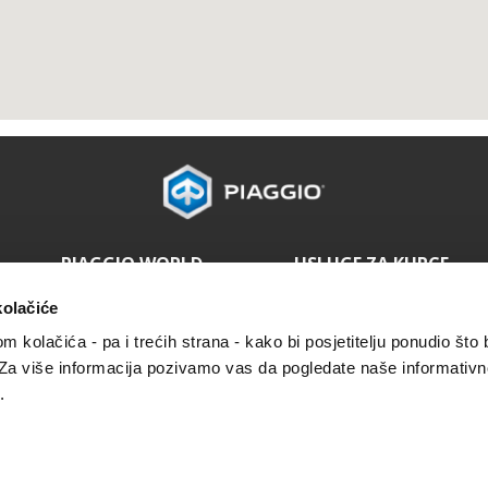
PIAGGIO WORLD
USLUGE ZA KUPCE
Novosti
Održavanje i servisiranje
kolačiće
Povijest
4 godine jamstva
Rezervirajte servis
om kolačića - pa i trećih strana - kako bi posjetitelju ponudio što 
Plan održavanja
 Za više informacija pozivamo vas da pogledate naše informativn
Originalni rezervni dijelovi
Premium warranty
.