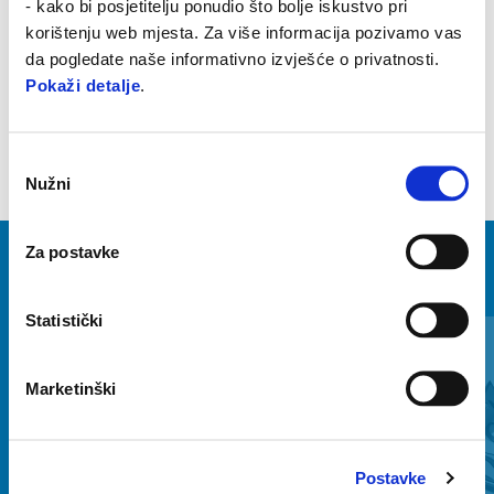
- kako bi posjetitelju ponudio što bolje iskustvo pri
Visoko kvalitetan, otporan vjetrobran. Jamči bolju zaštitu od vjetra.
korištenju web mjesta. Za više informacija pozivamo vas
Savršeno se uklapa u dizajn vozila.
da pogledate naše informativno izvješće o privatnosti.
Pokaži detalje
.
Odabir
Nužni
pristanka
Za postavke
VIDI SVE
Statistički
Item
1
of
6
Marketinški
Postavke