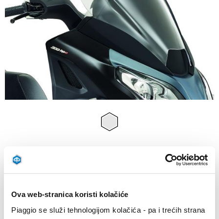
Item
1
of
Proziran
1
PROZIRAN
€ 179
Ova web-stranica koristi kolačiće
Piaggio se služi tehnologijom kolačića - pa i trećih strana