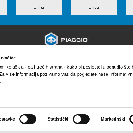
€ 389
€ 129
kolačiće
PIAGGIO WORLD
USLUGE ZA KUPCE
Novosti
Održavanje i servisiranje
om kolačića - pa i trećih strana - kako bi posjetitelju ponudio što 
Povijest
4 godine jamstva
 Za više informacija pozivamo vas da pogledate naše informativn
Rezervirajte servis
.
Plan održavanja
Originalni rezervni dijelovi
Premium warranty
ostavke
Statistički
Marketinški