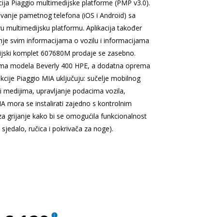
cija Piaggio multimedijske platforme (PMP v3.0).
anje pametnog telefona (iOS i Android) sa
u multimedijsku platformu. Aplikacija također
je svim informacijama o vozilu i informacijama
cijski komplet 607680M prodaje se zasebno.
ema modela Beverly 400 HPE, a dodatna oprema
cije Piaggio MIA uključuju: sučelje mobilnog
i medijima, upravljanje podacima vozila,
IA mora se instalirati zajedno s kontrolnim
 grijanje kako bi se omogućila funkcionalnost
sjedalo, ručica i pokrivača za noge).