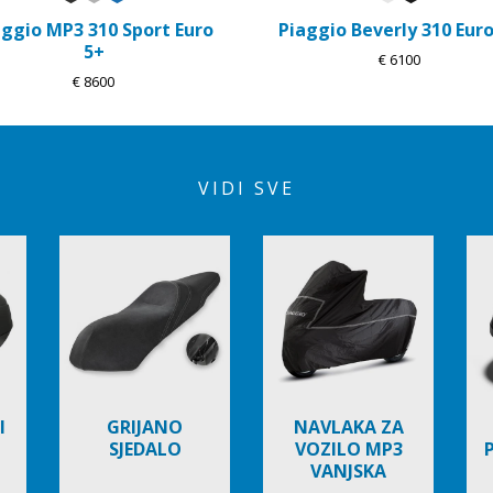
aggio MP3 310 Sport Euro
Piaggio Beverly 310 Euro
5+
€ 6100
€ 8600
VIDI SVE
I
GRIJANO
NAVLAKA ZA
SJEDALO
VOZILO MP3
VANJSKA