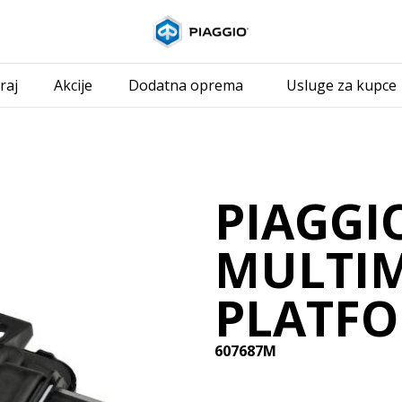
Idi na glavni i
raj
Akcije
Dodatna oprema
Usluge za kupce
PIAGGI
MULTIM
PLATF
607687M