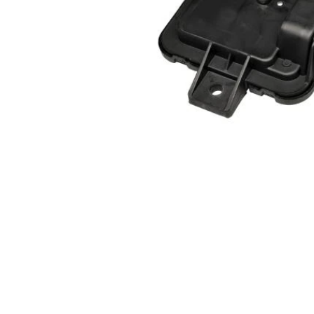
Item
1
of
1