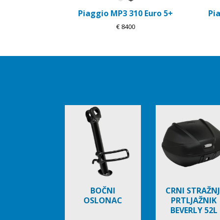
Piaggio MP3 310 Euro 5+
Pi
€ 8400
Item
1
of
6
BOČNI
CRNI STRAŽNJ
OSLONAC
PRTLJAŽNIK
BEVERLY 52L