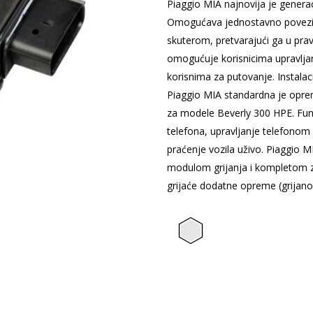
Piaggio MIA najnovija je genera
Omogućava jednostavno poveziv
skuterom, pretvarajući ga u prav
omogućuje korisnicima upravljan
korisnima za putovanje. Instala
Piaggio MIA standardna je opr
za modele Beverly 300 HPE. Funk
telefona, upravljanje telefonom 
praćenje vozila uživo. Piaggio M
modulom grijanja i kompletom za
grijaće dodatne opreme (grijano 