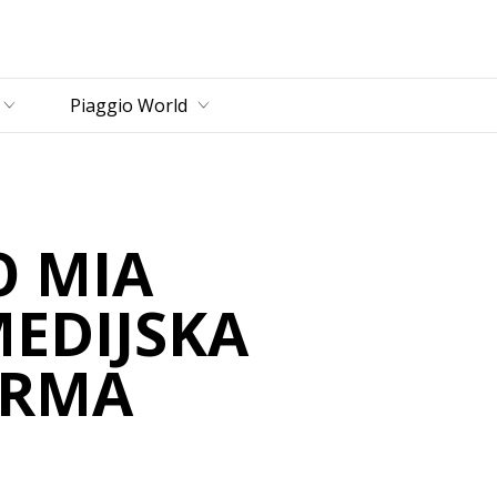
zbornik
Piaggio World
O MIA
EDIJSKA
ORMA