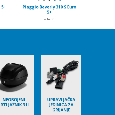
 5+
Piaggio Beverly 310 S Euro
5+
€ 6200
NEOBOJENI
UPRAVLJAČKA
PRTLJAŽNIK 31L
JEDINICA ZA
GRIJANJE