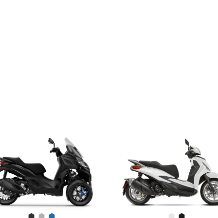
Nero Meteora
Grigio Mercurio
Blu Zaffiro
Bianco Luna
Nero Cos