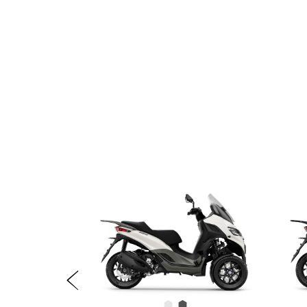
Item
1
of
11
Prethodni
Bianco Luna
Grigio Grafite