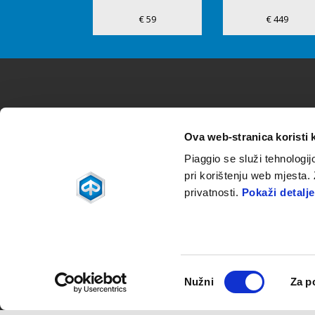
€ 59
€ 449
Podnožje
Ova web-stranica koristi 
MODELI
DODATNA OPREMA
Piaggio MP3
MP3 Range
Piaggio se služi tehnologij
Beverly
Beverly
pri korištenju web mjesta.
Medley
Medley
privatnosti.
Pokaži detalje
Liberty
Liberty
Piaggio 1
ZIP
Piaggio 1
Odabir
Facebook
Instagram
Twitter
Youtube
Nužni
Za p
pristanka