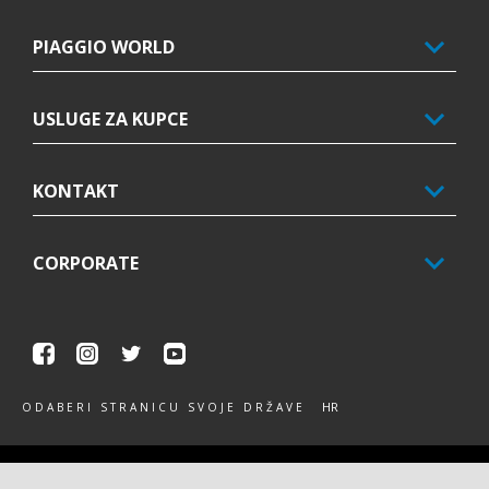
PIAGGIO WORLD
USLUGE ZA KUPCE
KONTAKT
CORPORATE
Facebook
Instagram
Twitter
Youtube
HR
ODABERI STRANICU SVOJE DRŽAVE
Piaggio & C. SpA Sede legale Viale Rinaldo Piaggio, 25 56025