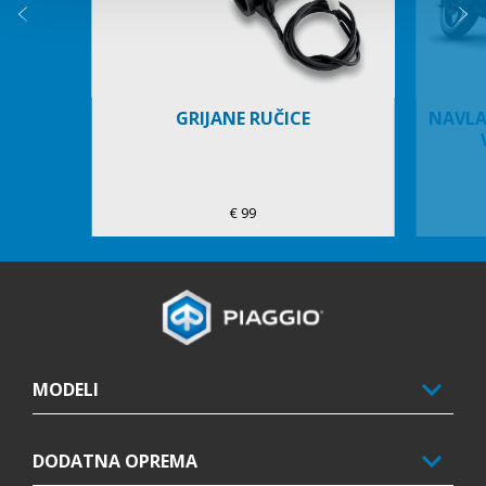
Prethodni
S
GRIJANE RUČICE
NAVLA
€ 99
Podnožje
MODELI
DODATNA OPREMA