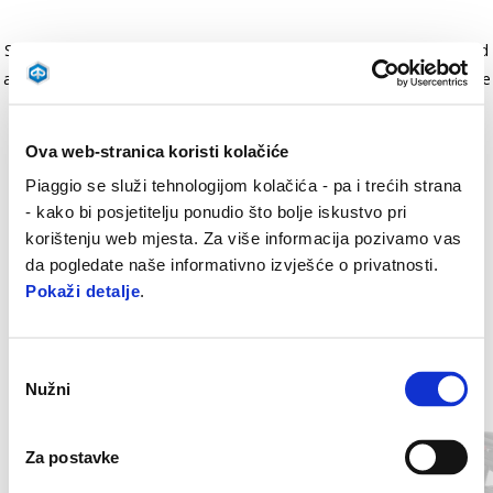
Sportski umetak za podnicu, otporan na klizanje, završna obrada od
aluminija i gume daje sportski izgled vozilu. Lako se postavlja i dio je
serijske opreme na Sport verziji.
Ova web-stranica koristi kolačiće
Piaggio se služi tehnologijom kolačića - pa i trećih strana
- kako bi posjetitelju ponudio što bolje iskustvo pri
korištenju web mjesta. Za više informacija pozivamo vas
da pogledate naše informativno izvješće o privatnosti.
Pokaži detalje
.
Odabir
Item
1
Nužni
pristanka
of
2
Za postavke