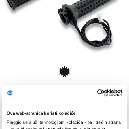
Item
1
of
Black
1
BLACK
€ 99
Ova web-stranica koristi kolačiće
Piaggio se služi tehnologijom kolačića - pa i trećih strana