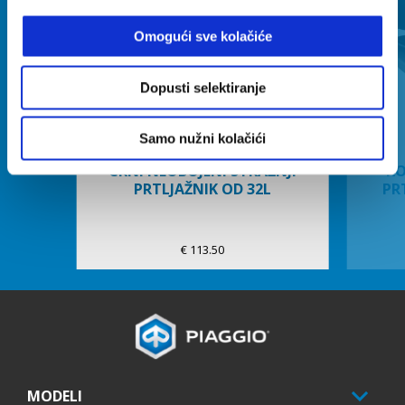
Omogući sve kolačiće
Prethodni
S
Dopusti selektiranje
Samo nužni kolačići
CRNI NEOBOJENI STRAŽNJI
KO
PRTLJAŽNIK OD 32L
PR
€ 113.50
Podnožje
MODELI