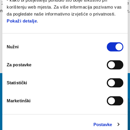
- kako bi posjetitelju ponudio što bolje iskustvo pri
Za više udobnosti u vožnji tijekom zimskih mjeseci. Temperatura se
korištenju web mjesta. Za više informacija pozivamo vas
može postaviti na četiri različite razine. Kako bi ugradili grijane ručice,
da pogledate naše informativno izvješće o privatnosti.
na vozilu mora biti ugrađena Upravljačka jedinica grijane opreme
Pokaži detalje
.
2S000122.
Odabir
Nužni
pristanka
Za postavke
Statistički
VIDI SVE
Item
Marketinški
1
of
6
Postavke