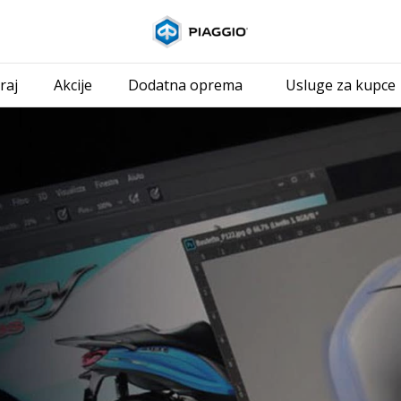
Idi na glavni i
raj
Akcije
Dodatna oprema
Usluge za kupce