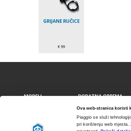
GRIJANE RUČICE
€ 99
Podnožje
MODELI
DODATNA OPREMA
Piaggio MP3
MP3 Range
Ova web-stranica koristi 
Beverly
Beverly
Medley
Medley
Piaggio se služi tehnologij
Liberty
Liberty
pri korištenju web mjesta.
Piaggio 1
ZIP