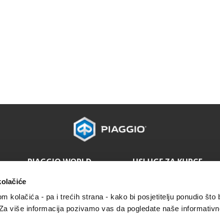
PIAGGIO WORLD
USLUGE ZA KUPCE
Novosti
Održavanje i servisiranje
kolačiće
Povijest
4 godine jamstva
Rezervirajte servis
om kolačića - pa i trećih strana - kako bi posjetitelju ponudio što 
Plan održavanja
 Za više informacija pozivamo vas da pogledate naše informativn
Originalni rezervni dijelovi