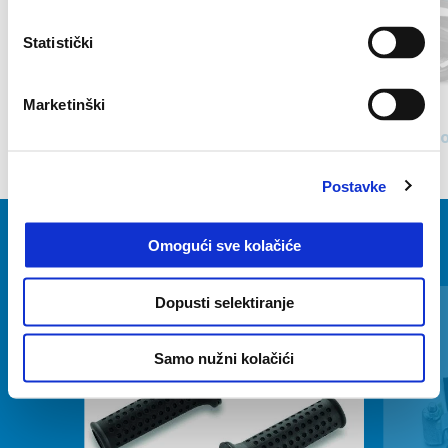
Statistički
Prethodni
S
Marketinški
Nero Meteora
Piaggio MP3 400 Sport Euro 5+
Piaggio
€ 11700
Postavke
Omogući sve kolačiće
VIDI SVE
Item
1
Dopusti selektiranje
of
6
Samo nužni kolačići