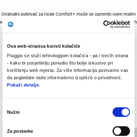
Originalni pokrivač za noge Comfort+ može se opremiti ovim malim
električnim umetkom koji povećava udobnost vožnje tijekom zimskih
mjeseci. Temperatura se može postaviti na četiri različite razine.
Prodaje se odvojeno od navlake za noge Comfort+.
Ova web-stranica koristi kolačiće
Piaggio se služi tehnologijom kolačića - pa i trećih strana
- kako bi posjetitelju ponudio što bolje iskustvo pri
korištenju web mjesta. Za više informacija pozivamo vas
da pogledate naše informativno izvješće o privatnosti.
Pokaži detalje
.
Odabir
Item
Nužni
pristanka
1
of
2
Za postavke