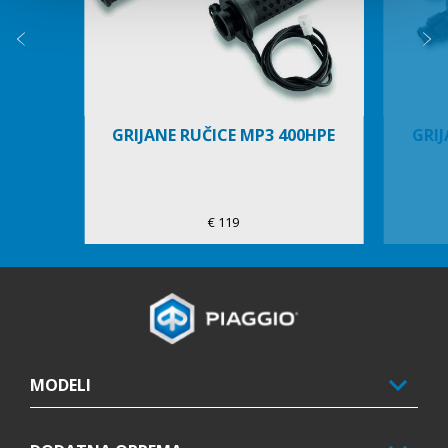
Prethodni
S
GRIJANE RUČICE MP3 400HPE
GRI
€ 119
Podnožje
MODELI