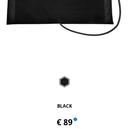
Item
1
of
Black
1
BLACK
€ 89