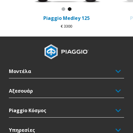
Grigio Astrale
Nero Abisso
Piaggio Medley 125
P
€ 3300
Υποσέλιδο
Μοντέλα
Αξεσουάρ
Piaggio Κόσμος
Υπηρεσίες