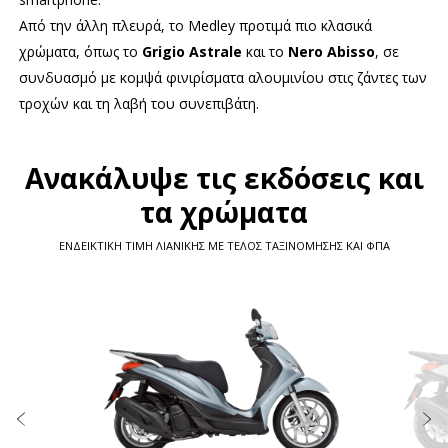
Από την άλλη πλευρά, το Medley προτιμά πιο κλασικά
χρώματα, όπως το
Grigio Astrale
και το
Nero Abisso
, σε
συνδυασμό με κομψά φινιρίσματα αλουμινίου στις ζάντες των
τροχών και τη λαβή του συνεπιβάτη.
Ανακάλυψε τις εκδόσεις και
τα χρώματα
ΕΝΔΕΙΚΤΙΚΗ ΤΙΜΗ ΛΙΑΝΙΚΗΣ ΜΕ ΤΕΛΟΣ ΤΑΞΙΝΟΜΗΣΗΣ ΚΑΙ ΦΠΑ
Item
1
of
4
Προηγούμενο
Ε