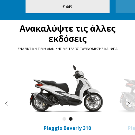
€ 449
Ανακαλύψτε τις άλλες
εκδόσεις
ΕΝΔΕΙΚΤΙΚΗ ΤΙΜΗ ΛΙΑΝΙΚΗΣ ΜΕ ΤΕΛΟΣ ΤΑΞΙΝΟΜΗΣΗΣ ΚΑΙ ΦΠΑ
Item
1
of
5
Προηγούμενο
Ε
Bianco Luna
Nero Cosmo
TEST
ΣΗΜΕΊΑ
ΦΥΛΛΆΔΙΟ
ΔΙΑΜΌΡΦΩΣΗ
ΡΑΝΤΕΒΟΎ
RIDE
ΠΏΛΗΣΗΣ
Piaggio Beverly 310
Pi