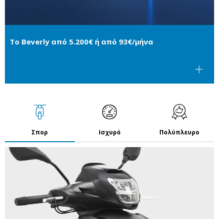
Το Beverly από 5.200€ ή από 93€/μήνα
Σπορ
Ισχυρό
Πολύπλευρο