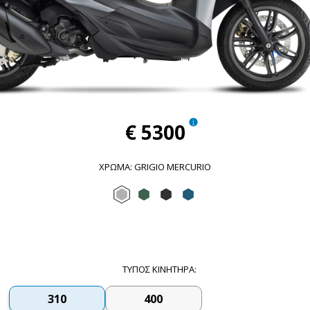
€ 5300
ΧΡΏΜΑ
:
GRIGIO MERCURIO
Grigio Mercurio
Verde Jungle
Nero Meteora
Blu Lapis
ΤΎΠΟΣ ΚΙΝΗΤΉΡΑ
:
310
400