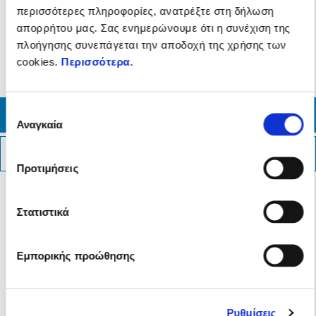
ραφές της σέλας, ολοκληρώνουν τη σχεδίαση - δημιουργώντας
περισσότερες πληροφορίες, ανατρέξτε στη δήλωση
τον τέλειο συνδυασμό ενός σπορ σκούτερ με μεγάλους τροχούς
απορρήτου μας. Σας ενημερώνουμε ότι η συνέχιση της
και ενός ισχυρού GT.
πλοήγησης συνεπάγεται την αποδοχή της χρήσης των
cookies.
Περισσότερα
.
Επιλογή
ΔΙΑΜΟΡΦΩΣΗ
Αναγκαία
συγκατάθεσης
ΚΑΤΕΒΑΣΕ ΤΟ ΦΥΛΛΑΔΙΟ
Προτιμήσεις
Στατιστικά
Εμπορικής προώθησης
Ρυθμίσεις