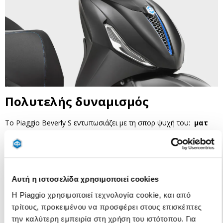
Πολυτελής δυναμισμός
Το Piaggio Beverly S εντυπωσιάζει με τη σπορ ψυχή του:
ματ
φινίρισμα με εφέ γραφίτη
διακρίνεται σε λεπτομέρειες όπως
οι τροχοί, η πίσω χειρολαβή και τα πλαίσια του πίνακα οργάνων
και του LED προβολέα, ενώ οι
μπλε πινελιές
στο λογότυπο
«S», τον μπροστινό τροχό και την χαρακτηριστική μπροστινή
Αυτή η ιστοσελίδα χρησιμοποιεί cookies
γραβάτα τονίζουν τον επιθετικό χαρακτήρα. Το χαρακτηριστικό
Η Piaggio χρησιμοποιεί τεχνολογία cookie, και από
μπροστινό μέρος, με τον
αεραγωγό σε σχήμα V
και η
τρίτους, προκειμένου να προσφέρει στους επισκέπτες
κυψελοειδής γρίλια
, μαζί με την κομψή ουρά και τις δίχρωμες
την καλύτερη εμπειρία στη χρήση του ιστότοπου. Για