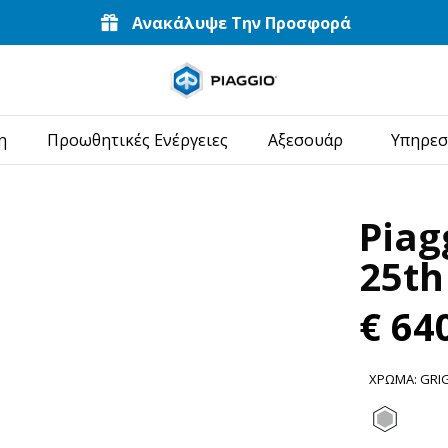
Ανακάλυψε Την Προσφορά
Μετάβαση στο κυ
η
Προωθητικές Ενέργειες
Αξεσουάρ
Υπηρεσ
Piag
25th
€ 64
ΧΡΏΜΑ
:
GRI
Grigi