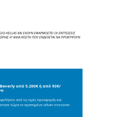
IO HELLAS ΚΑΙ ΕΧΟΥΝ ΕΦΑΡΜΟΣΤΕΙ ΟΙ ΕΚΠΤΩΣΕΙΣ 
ΙΑΣ Η’ ΑΛΛΑ ΚΟΣΤΗ ΠΟΥ ΕΝΔΕΧΕΤΑΙ ΝΑ ΠΡΟΚΥΨΟΥΝ 
Beverly από 5.200€ ή από 93€/
να
φελήσου από τις τιμές προσφοράς και
κτησε τώρα το αγαπημένο urban crossover.