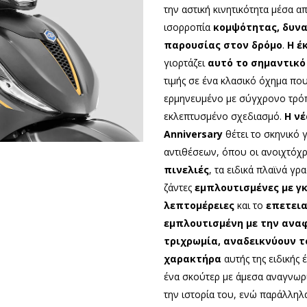
την αστική κινητικότητα μέσα α
ισορροπία
κομψότητας, δυνα
παρουσίας στον δρόμο
.
Η έ
γιορτάζει
αυτό το σημαντικό
τιμής σε ένα κλασικό όχημα που
ερμηνευμένο με σύγχρονο τρόπ
εκλεπτυσμένο σχεδιασμό.
H νέ
Anniversary
θέτει το σκηνικό 
αντιθέσεων, όπου οι ανοιχτόχ
πινελιές
, τα ειδικά πλαϊνά γρ
ζάντες
εμπλουτισμένες με γκ
λεπτομέρειες
και το
επετεια
εμπλουτισμένη με την ανα
τριχρωμία, αναδεικνύουν τ
χαρακτήρα
αυτής της ειδικής 
ένα σκούτερ με άμεσα αναγνωρί
την ιστορία του, ενώ παράλληλα